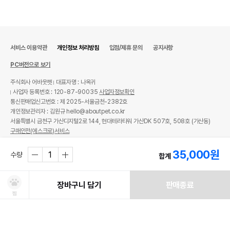
서비스 이용약관
개인정보 처리방침
입점/제휴 문의
공지사항
PC버전으로 보기
주식회사 어바웃펫
대표자명 : 나옥귀
사업자 등록번호 : 120-87-90035
사업자정보확인
통신판매업신고번호 : 제 2025-서울금천-2382호
개인정보관리자 : 김원규 hello@aboutpet.co.kr
서울특별시 금천구 가산디지털2로 144, 현대테라타워 가산DK 507호, 508호 (가산동)
구매안전(에스크로)서비스
© copyright (c) www.aboutpet.co.kr all rights reserved.
35,000
원
수량
합계
장바구니 담기
판매종료
찜
처방사료 주문 시 확인해주세요!
쿠폰보기
적립혜택
취소/ 교환/ 환불
유통기한 임박 상품
최저가 도전 상품
AI검색
AI검색