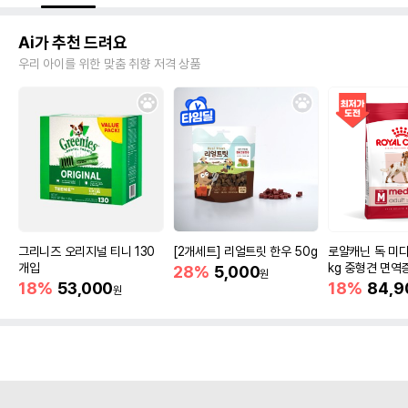
Ai가 추천 드려요
우리 아이를 위한 맞춤 취향 저격 상품
그리니즈 오리지널 티니 130
[2개세트] 리얼트릿 한우 50g
로얄캐닌 독 미디
개입
kg 중형견 면역
28%
5,000
원
18%
53,000
18%
84,9
원