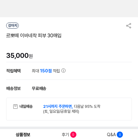
강아지
르뽀떼 이바네착 피부 30매입
35,000
원
적립혜택
최대
150점
적립
배송정보
무료배송
내일배송
21시까지 주문하면,
다음날 95% 도착
(토, 일요일/공휴일 제외)
상품정보
후기
Q&A
0
0