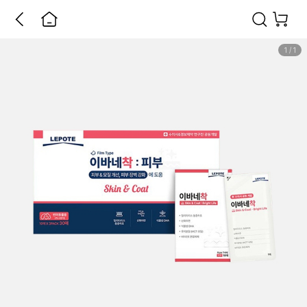
1
/
1