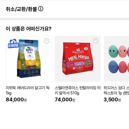
취소/교환/환불
이 상품은 어떠신가요?
지위픽 에어드라이 닭고기 독
스텔라앤츄이스 탄탈라이징 터
위드어스 담다 스
1kg
키 밀믹서 510g
텍스토이 1p (랜
84,000
74,000
3,500
원
원
원