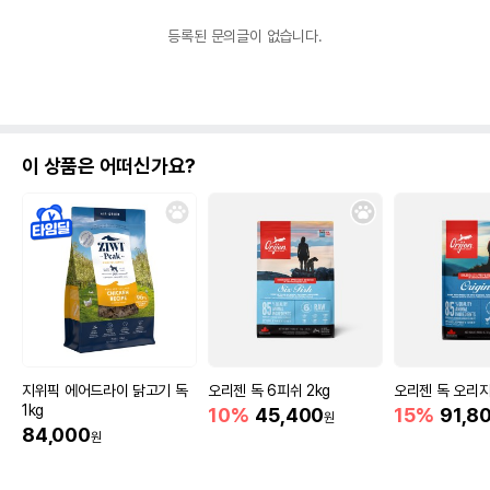
등록된 문의글이 없습니다.
이 상품은 어떠신가요?
지위픽 에어드라이 닭고기 독
오리젠 독 6피쉬 2kg
오리젠 독 오리지
1kg
10%
45,400
15%
91,8
원
84,000
원