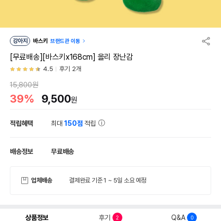
강아지
바스키
브랜드관 이동
[무료배송][바스키x168cm] 올리 장난감
4.5
후기 2개
15,800원
39%
9,500
원
적립혜택
최대
150점
적립
배송정보
무료배송
업체배송
결제완료 기준 1 ~ 5일 소요 예정
상품정보
후기
Q&A
2
0