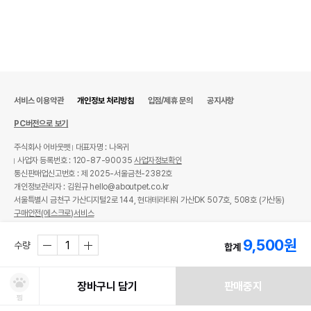
서비스 이용약관
개인정보 처리방침
입점/제휴 문의
공지사항
PC버전으로 보기
주식회사 어바웃펫
대표자명 : 나옥귀
사업자 등록번호 : 120-87-90035
사업자정보확인
통신판매업신고번호 : 제 2025-서울금천-2382호
개인정보관리자 : 김원규 hello@aboutpet.co.kr
서울특별시 금천구 가산디지털2로 144, 현대테라타워 가산DK 507호, 508호 (가산동)
구매안전(에스크로)서비스
© copyright (c) www.aboutpet.co.kr all rights reserved.
9,500
원
수량
합계
장바구니 담기
판매중지
찜