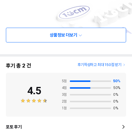
상품정보 더보기
후기 총
2
건
후기작성하고 최대 150점 받기
5
점
50
%
4.5
4
점
50
%
3
점
0
%
2
점
0
%
1
점
0
%
포토 후기