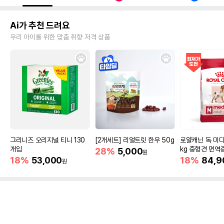
Ai가 추천 드려요
우리 아이를 위한 맞춤 취향 저격 상품
그리니즈 오리지널 티니 130
[2개세트] 리얼트릿 한우 50g
로얄캐닌 독 미디
개입
kg 중형견 면역
28%
5,000
원
18%
53,000
18%
84,9
원