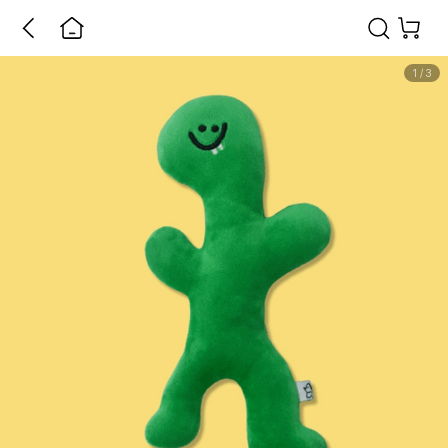
1
/
3