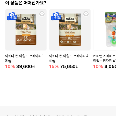
이 상품은 어떠신가요?
아카나 캣 와일드 프레이리 1.
아카나 캣 와일드 프레이리 4.
캐티맨 쟈레네코
8kg
5kg
리필 - 잠자리 
10%
39,600
15%
75,650
10%
4,05
원
원