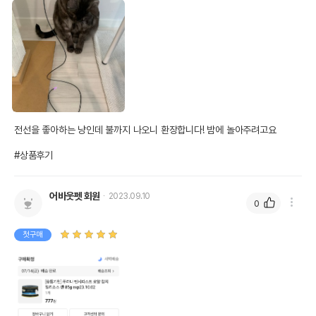
전선을 좋아하는 냥인데 불까지 나오니 환장합니다! 밤에 놀아주려고요 

잡히지 않는 레이저가 아닌
#상품후기
눈 앞에서 아롱아롱하는 반딧불을 사냥해보아요!
어바웃펫 회원
2023.09.10
0
첫구매