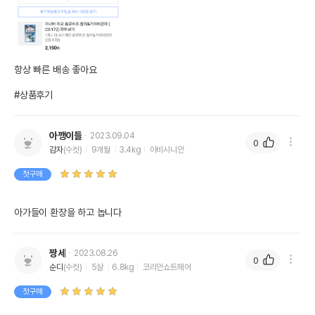
항상 빠른 배송 좋아요

#상품후기
아깽이들
2023.09.04
0
감자
(수컷)
9개월
3.4kg
아비시니안
첫구매
아가들이 환장을 하고 놉니다
짱세
2023.08.26
0
순디
(수컷)
5살
6.8kg
코리안쇼트헤어
첫구매