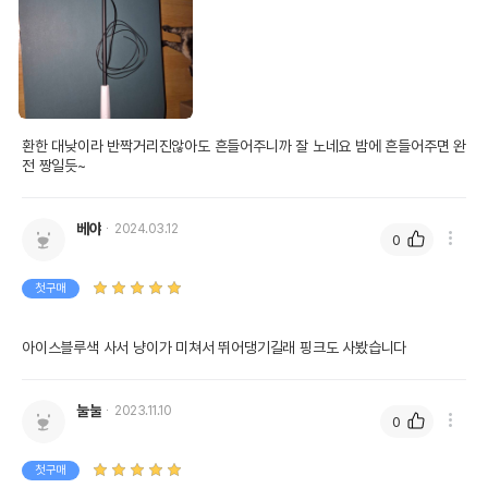
환한 대낮이라 반짝거리진않아도 흔들어주니까 잘 노네요 밤에 흔들어주면 완
전 짱일듯~
<엠버>
베야
2024.03.12
0
4. 손잡이 표면을 유광처리해 고급스러움을 더했습니다.
손잡이 길이를 1cm 더 길게 하여 그립감도 높였습니다.
첫구매
아이스블루색 사서 냥이가 미쳐서 뛰어댕기길래 핑크도 사봤습니다
눌눌
2023.11.10
0
첫구매