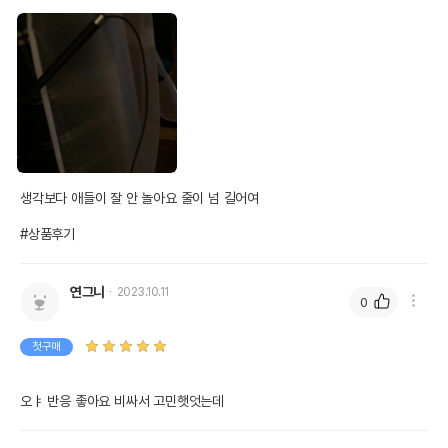
생각보다 애들이 잘 안 놀아요 줄이 넘 길어여

#상품후기
연그니
2023.10.11
0
5. 낚싯대를 세게 휘두를 때, 연결부가 흔들리지 않게 구조 개선을
했습니다.
첫구매
* 건전지는 제품 패키지 박스 내부에 들어있습니다. 꼭 확인
오ㅑ 반응 좋아요 비싸서 고민햇엇는데 
바랍니다.