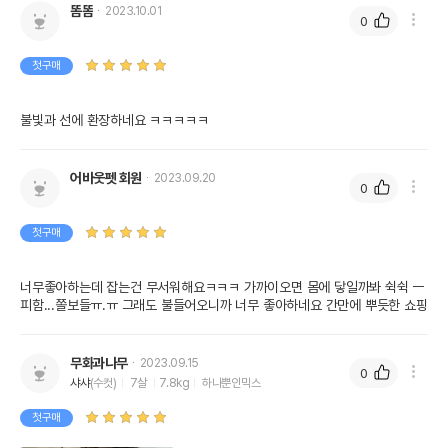
똠똠
2023.10.01
---------------------------------------------------------------------------------------------
0
--------------------
첫구매
불빛과 선에 환장하네요 ㅋㅋㅋㅋㅋ
어바웃펫 회원
2023.09.20
0
첫구매
너무좋아하는데 잡는건 무서워해요ㅋㅋㅋ 가까이오면 몸에 닿일까봐 쉭쉭 ㅡ
피함...쫄보들ㅠ.ㅠ 그래도 불들어오니까 너무 좋아하네요 간만에 뿌듯한 쇼핑
무화과나무
2023.09.15
0
샤샤
(수컷)
7살
7.8kg
하나뿐인믹스
첫구매