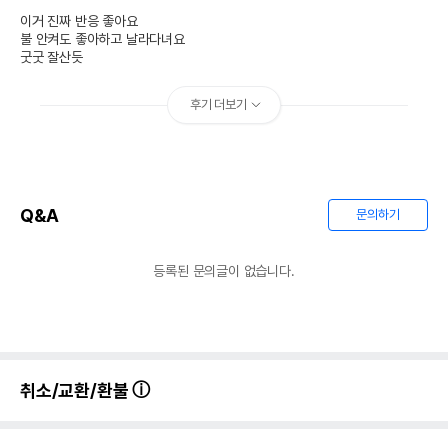
이거 진짜 반응 좋아요

불 안켜도 좋아하고 날라다녀요

굿굿 잘산듯
후기 더보기
Q&A
문의하기
등록된 문의글이 없습니다.
취소/교환/환불