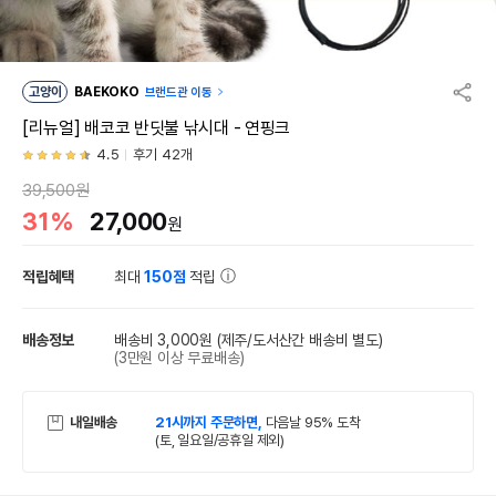
고양이
BAEKOKO
브랜드관 이동
[리뉴얼] 배코코 반딧불 낚시대 - 연핑크
4.5
후기 42개
39,500원
31%
27,000
원
적립혜택
최대
150점
적립
배송정보
배송비 3,000원
(제주/도서산간 배송비 별도)
(3만원 이상 무료배송)
내일배송
21시까지 주문하면,
다음날 95% 도착
(토, 일요일/공휴일 제외)