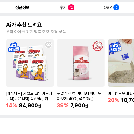
상품정보
후기
Q&A
42
0
Ai가 추천 드려요
우리 아이를 위한 맞춤 취향 저격 상품
[4개세트] 가필드 고양이모래
로얄캐닌 캣 마더&베이비 모
바른벤토모래 6
보라(굵은입자) 4.55kg 카사
아보기(400g/4/10kg)
20%
10,7
바모래
14%
84,900
39%
7,900
원
원