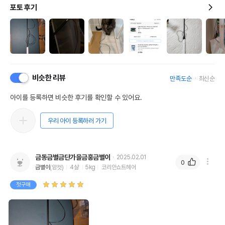
포토 후기
비슷한 리뷰
만족도순
최신순
아이를 등록하면 비슷한 후기를 확인할 수 있어요.
우리 아이 등록하러 가기
<아이스블루>
금동금별금단가을금홍금별이
2025.02.01
0
금별이
(암컷)
4살
5kg
코리안쇼트헤어
첫구매