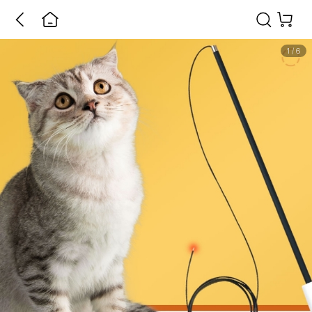
1
/
6