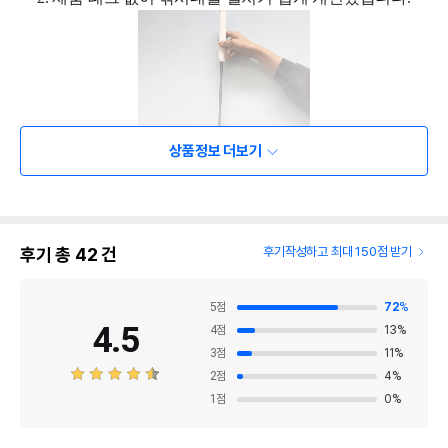
상품정보 더보기
후기 총
42
건
후기작성하고 최대 150점 받기
5
점
72
%
4.5
4
점
13
%
3. 많은 분들이 요청하셨던 아이스블루, 엠버 색상이
3
점
11
%
2
점
4
%
추가되었습니다.
1
점
0
%