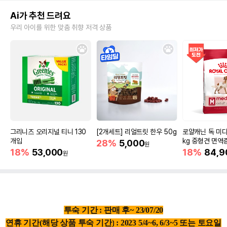
Ai가 추천 드려요
우리 아이를 위한 맞춤 취향 저격 상품
그리니즈 오리지널 티니 130
[2개세트] 리얼트릿 한우 50g
로얄캐닌 독 미디
개입
kg 중형견 면역
28%
5,000
원
18%
53,000
18%
84,9
원
투숙 기간 : 판매 후~ 23/ 07/20
연휴 기간
(해당 상품 투숙 기간)
: 2023 5/4~6, 6/3~5 또는 토요일