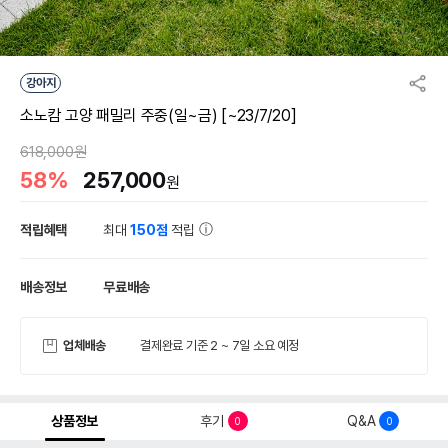
강아지
소노캄 고양 패밀리 주중(일~금) [~23/7/20]
618,000원
58%
257,000
원
적립혜택
최대
150점
적립
배송정보
무료배송
업체배송
결제완료 기준 2 ~ 7일 소요 예정
상품정보
후기
Q&A
0
0