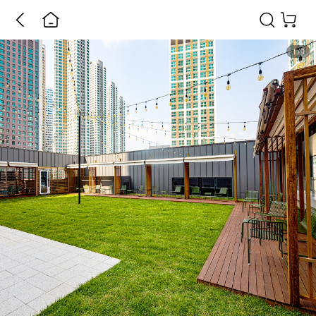
1
/
1