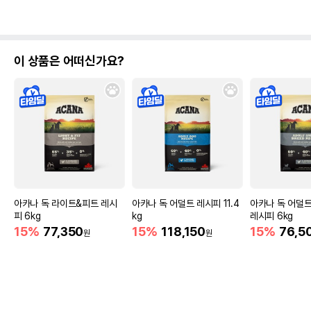
이 상품은 어떠신가요?
아카나 독 라이트&피트 레시
아카나 독 어덜트 레시피 11.4
아카나 독 어덜
피 6kg
kg
레시피 6kg
15%
77,350
15%
118,150
15%
76,5
원
원