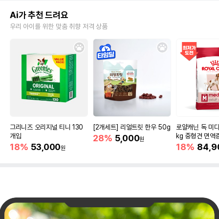
Ai가 추천 드려요
우리 아이를 위한 맞춤 취향 저격 상품
그리니즈 오리지널 티니 130
[2개세트] 리얼트릿 한우 50g
로얄캐닌 독 미디
개입
kg 중형견 면역
28%
5,000
원
18%
53,000
18%
84,9
원