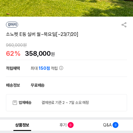
강아지
소노펫 E동 실버 월~목요일[~23/7/20]
960,000원
62%
358,000
원
적립혜택
최대
150점
적립
배송정보
무료배송
업체배송
결제완료 기준 2 ~ 7일 소요 예정
상품정보
후기
Q&A
0
0