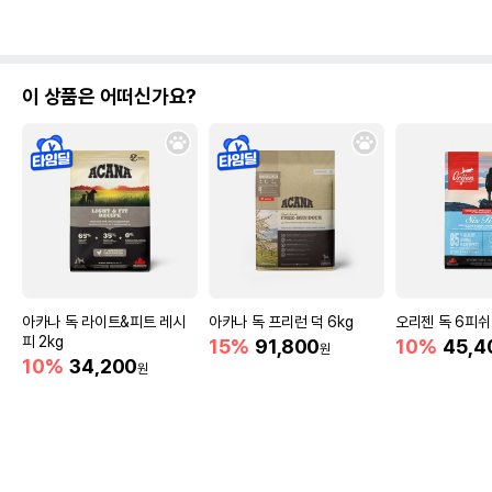
이 상품은 어떠신가요?
아카나 독 라이트&피트 레시
아카나 독 프리런 덕 6kg
오리젠 독 6피쉬 
피 2kg
15%
91,800
10%
45,4
원
10%
34,200
원