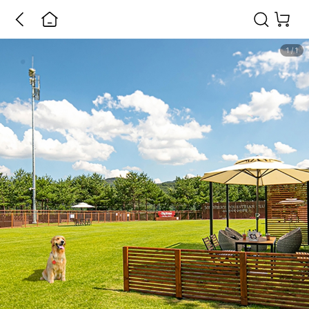
1
/
1