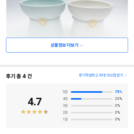
상품정보 더보기
후기 총
4
건
후기작성하고 최대 150점 받기
5
점
75
%
4.7
4
점
25
%
3
점
0
%
2
점
0
%
1
점
0
%