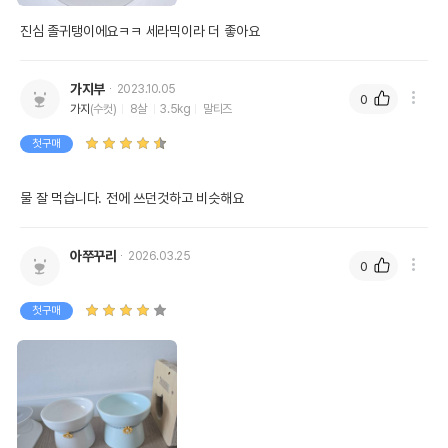
진심 졸귀탱이에요ㅋㅋ 세라믹이라 더 좋아요
가지부
2023.10.05
0
가지
(수컷)
8살
3.5kg
말티즈
첫구매
물 잘 먹습니다. 전에 쓰던것하고 비슷해요
아쭈꾸리
2026.03.25
0
첫구매