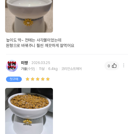
높이도 딱~ 전에는 사각볼이었는데

원형으로 바꿔주니 훨씬 깨끗하게 잘먹어요
미쨩
2026.03.25
0
가을
(수컷)
11살
6.4kg
코리안쇼트헤어
첫구매