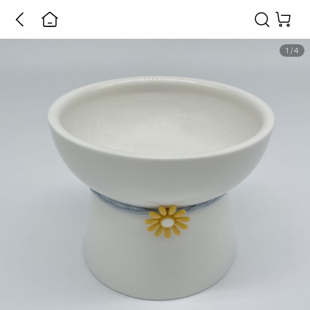
1
/
4