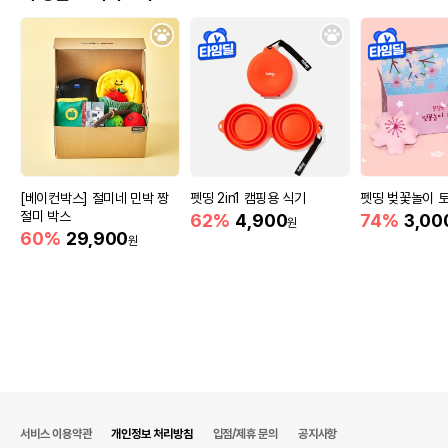
[베이컨박스] 절미네 민박 짱
펫띵 2in1 캠핑용 식기
펫띵 벚꽃놀이 토
절미 박스
62%
4,900
74%
3,00
원
60%
29,900
원
상품 필수 정보
서비스 이용약관
개인정보 처리방침
입점/제휴 문의
공지사항