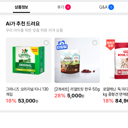
상품정보
후기
Q&A
4
0
Ai가 추천 드려요
우리 아이를 위한 맞춤 취향 저격 상품
그리니즈 오리지널 티니 130
[2개세트] 리얼트릿 한우 50g
로얄캐닌 독 미디
개입
kg 중형견 면역
28%
5,000
원
18%
53,000
18%
84,9
원