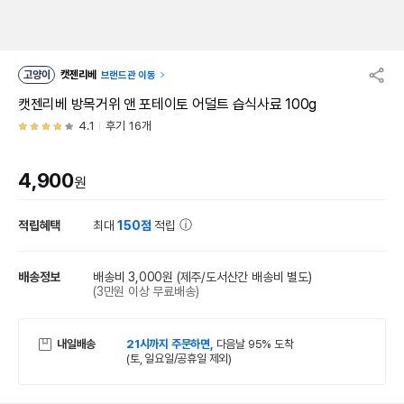
고양이
캣젠리베
브랜드관 이동
캣젠리베 방목거위 앤 포테이토 어덜트 습식사료 100g
4.1
후기 16개
4,900
원
적립혜택
최대
150점
적립
배송정보
배송비 3,000원
(제주/도서산간 배송비 별도)
(3만원 이상 무료배송)
내일배송
21시까지 주문하면,
다음날 95% 도착
(토, 일요일/공휴일 제외)