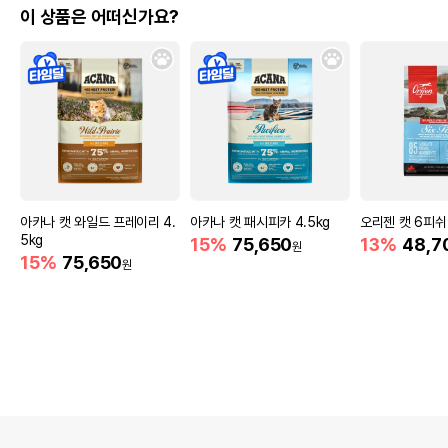
이 상품은 어떠신가요?
아카나 캣 와일드 프레이리 4.
아카나 캣 패시피카 4.5kg
오리젠 캣 6피쉬 
5kg
15%
75,650
13%
48,7
원
15%
75,650
원