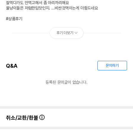
잘먹다가도 안먹고해서 좀 아리까리해요

울냥이들은 저렴한입맛인지. ...비싼것먹이는게 더힘드네요

#상품후기
후기 더보기
Q&A
문의하기
등록된 문의글이 없습니다.
취소/교환/환불