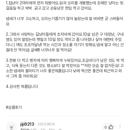
1.집냥이 2마리에게 먼저 줘봤어요.닭과 오리를 개봉했는데 초예민 냥이는 뒷
걸음질 하고 박박  긁고 갔고 순둥냥은 한입 먹고 갔어요.

냄새가 너무 고소하고, 오리는기름기가 많아 놀랐는데 잘 비비면 곧 스며들어
요

2.그래서 사랑하는 길냥이들에게 초저녁에 갔어요.10살 넘은 구 대장냥, 구내
염도 있어 말랐는데 펫밀크 10일 정도 먹이고 좀 나아졌나 싶어 얘한테 주었
더니 ( 얘도 초초까달냥! 먹는 시간과 장소를 자기가 정해요.냄새 맡고 아닌 건 
절대 안 먹어요) 글쎄!!! 너무너무 잘 먹어요! 

3.한봉 다 먹고 벤치에 저리 행복하게 누워있어요.조금쉬다가 남은 것도 싹 먹
고, 식욕 돋는지 다른 것도 평소보다 잘 먹었어요 ^^저런 모습 잘 없거든요! 고
소한 냄새와 퀄리티가 너무 좋은제품입니다 낮에 찍으면 좋은데 퇴근하고 와
서 그게 좀 아쉬워요! 

4.감사한 제품입니다 

#상품후기
jiji9213
2023.08.14
0