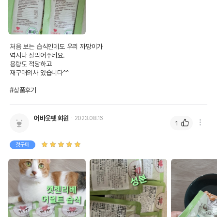
처음 보는 습식인데도 우리 까망이가

역시나 잘먹어주네요.

용량도 적당하고

재구매의사 있습니다^^

#상품후기
어바웃펫 회원
2023.08.16
1
첫구매