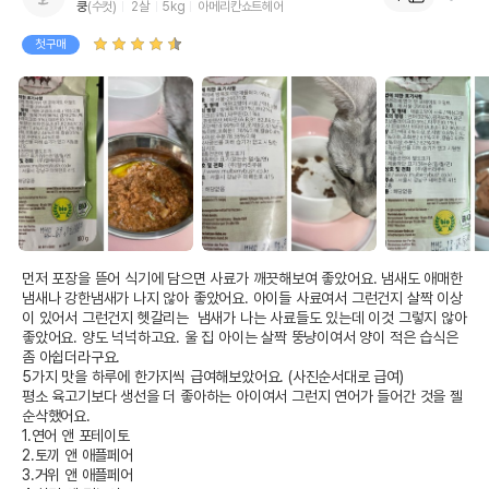
쿵
(수컷)
2살
5kg
아메리칸쇼트헤어
첫구매
먼저 포장을 뜯어 식기에 담으면 사료가 깨끗해보여 좋았어요. 냄새도 애매한 
냄새나 강한냄새가 나지 않아 좋았어요. 아이들 사료여서 그런건지 살짝 이상
이 있어서 그런건지 헷갈리는  냄새가 나는 사료들도 있는데 이것 그렇지 않아 
좋았어요. 양도 넉넉하고요. 울 집 아이는 살짝 뚱냥이여서 양이 적은 습식은 
좀 아쉽더라구요.

5가지 맛을 하루에 한가지씩 급여해보았어요. (사진순서대로 급여) 

평소 육고기보다 생선을 더 좋아하는 아이여서 그런지 연어가 들어간 것을 젤 
순삭했어요.

1.연어 앤 포테이토

2.토끼 앤 애플페어

3.거위 앤 애플페어
