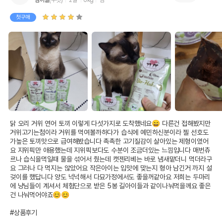
참이슬
(수컷)
2살
6kg
샴
첫구매
닭 오리 거위 연어 토끼 이렇게 다섯가지로 도착했네요😄 다른건 접해봤지만 
거위고기는첨이라 거위를 먹여볼까하다가 습식에 예민하신분이라 젤 선호도
가높은 토끼맛으로 급여해봤습니다 촉촉한 고기질감이 살아있는 제형이였어
요 지위픽만 애용했는데 지위픽보다도 수분이 조금더있는 느낌입니다 매번츄
르나 습식을먹일때 물을 섞어서 줬는데 캣젠리베는 바로 냄새맡더니 먹더라구
요 그러나 다 먹지는 않았어요 작은아이는 입맛에 맞는지 형아 남긴거 까지 설
겆이를 했답니다 양도 넉넉해서 다묘가정에서도 좋을꺼같아요 저희는 두마리
에 냥님들이 계셔서 체험단으로 받은 5봉 길아이들과 같이나눠먹을께요 좋은
건 나눠먹어야죠😊😊 

#상품후기