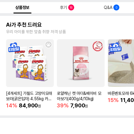
상품정보
후기
Q&A
16
0
Ai가 추천 드려요
우리 아이를 위한 맞춤 취향 저격 상품
[4개세트] 가필드 고양이모래
로얄캐닌 캣 마더&베이비 모
바른벤토모래 6
보라(굵은입자) 4.55kg 카사
아보기(400g/4/10kg)
15%
11,4
바모래
14%
84,900
39%
7,900
원
원