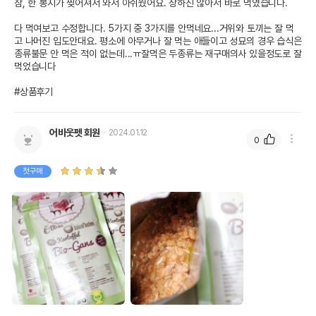
참, 한 봉지가 찢어져서 와서 아쉬웠어요. 상하진 않아서 바로 먹였습니다.

다 먹여보고 수정합니다. 5가지 중 3가지를 안먹네요...거위와 토끼는 잘 먹
고 나머진 입도안대요. 평소에 아무거나 잘 먹는 애들이고 성묘의 경우 습식은 
종류불문 안 먹은 적이 없는데...ㅠ잘먹은 두종류는 재구매의사 있을정도로 잘 
먹었습니다

#상품후기
어바웃펫 회원
2024.01.12
0
첫구매