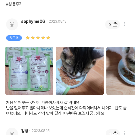
#상품후기
sophyme06
2023.08.13
0
첫구매
처음 먹어보는 맛인데 개봉하자마자 잘 먹네요

반을 덜어주고 얼마나먹나 보았는데 순식간에 다먹어버려서 나머지  반도 급
여했어요. 나머지도 각각 맛이 달라 어떤반응 보일지 궁금해요
킹쿵
2023.08.15
1