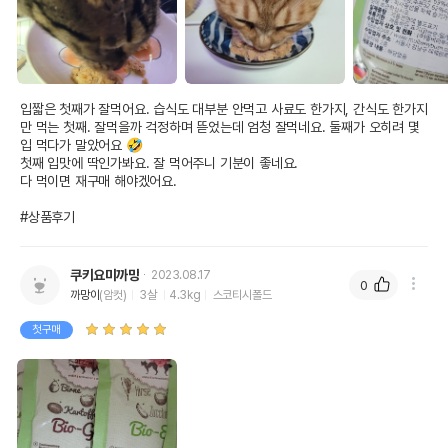
입짧은 첫째가 잘먹어요. 습식도 대부분 안먹고 사료도 한가지, 간식도 한가지
만 먹는 첫째. 잘먹을까 걱정하며 뜯었는데 엄청 잘먹네요. 둘째가 오히려 몇
입 먹다가 말았어요 🤣 

첫째 입맛에 딱인가봐요. 잘 먹어주니 기분이 좋네요. 

다 먹이면 재구매 해야겠어요. 

#상품후기
쿠키요미까망
2023.08.17
0
까망이
(암컷)
3살
4.3kg
스코티시폴드
첫구매