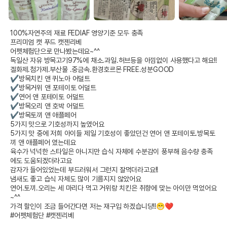
100%자연주의 재료 FEDIAF 영양기준 모두 충족

프리미엄 캣 푸드 캣젠리베

어펫체험단으로 만나봤는데요~^^

독일산 자유 방목고기97%에 채소.과일.허브등을 아낌없이 사용했다고 해요!!

겔화제.첨가제.부산물 .중금속.환경호르몬 FREE.성분GOOD

✔방목치킨 앤 퀴노아 어덜트

✔방목거위 앤 포테이토 어덜트

✔연어 앤 포테이토 어덜트

✔방목오리 앤 호박 어덜트

✔방목토끼 앤 애플페어

5가지 맛으로 기호성까지 높였어요

5가지 맛 중에 저희 아이들 제일 기호성이 좋았던건 연어 앤 포테이토.방목토
끼 앤 애플페어 였는데요

육수가 넉넉한 스타일은 아니지만 습식 자체에 수분감이 풍부해 음수량 충족
에도 도움되겠더라고요

감자가 들어있었는데 부드러워서 그런지 잘먹더라고요!!

냄새도 좋고 습식 자체도 많이 기름지지 않았어요

연어.토끼.오리는 세 마리다 먹고 거위랑 치킨은 취향에 맞는 아이만 먹었어요
~^^

가격 할인이 조금 들어간다면 저는 재구입 하겠습니당!!😁❤

#어펫체험단 #캣젠리베 
