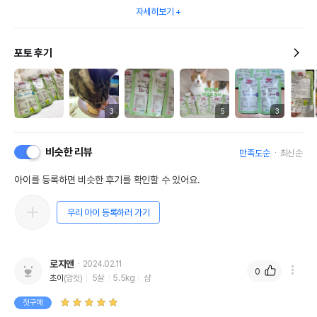
자세히보기
포토 후기
3
5
3
비슷한 리뷰
만족도순
최신순
아이를 등록하면 비슷한 후기를 확인할 수 있어요.
우리 아이 등록하러 가기
로지앤
2024.02.11
0
초이
(암컷)
5살
5.5kg
샴
첫구매