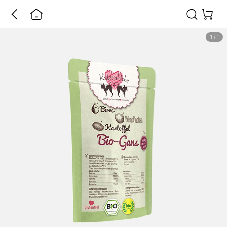
1
/
1