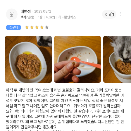
배연정
2023.08.12
0
백작
(암컷)
1살
4.3kg
하나뿐인믹스
첫구매
아직 두 개밖에 안 먹여 봤는데 제법 호불호가 갈리나봐요. 거위 포테이토는 
다들 너무 잘 먹었고 평소에 습식은 숟가락으로 먹여줘야 좀 먹을까말까한 녀
석도 맛있게 많이 먹었어요. 그런데 치킨 퀴노아는 제일 식욕 좋은 녀석도 서
너입 먹고 말고 나머진 입도 안대더라구요...퀴노아가 호불호가 갈리는걸까
요? 그런 의미에서 체험단이 있어서 다행인 것 같습니다. 거위 포테이토는 재
구매 의사 있어요. 그런데 거위 포테이토에 돌?뼈?인지 단단한 조각이 들어 
있더라구요. 꽤 크고 날카로운데, 좀 위험하다고 느껴졌습니다...단단한 건 안 
들어가게 만들어주시면 좋겠네요.
