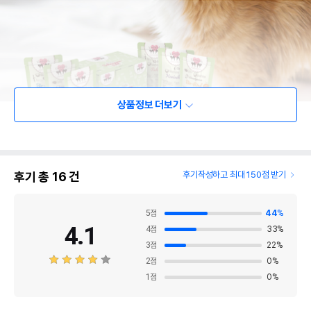
상품정보 더보기
후기 총
16
건
후기작성하고 최대 150점 받기
5
점
44
%
4.1
4
점
33
%
3
점
22
%
2
점
0
%
1
점
0
%