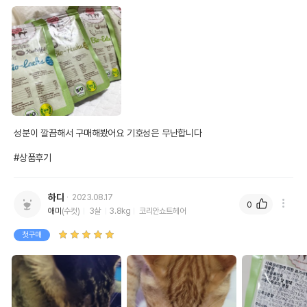
성분이 깔끔해서 구매해봤어요 기호성은 무난합니다

#상품후기
하다
2023.08.17
0
애미
(수컷)
3살
3.8kg
코리안쇼트헤어
첫구매