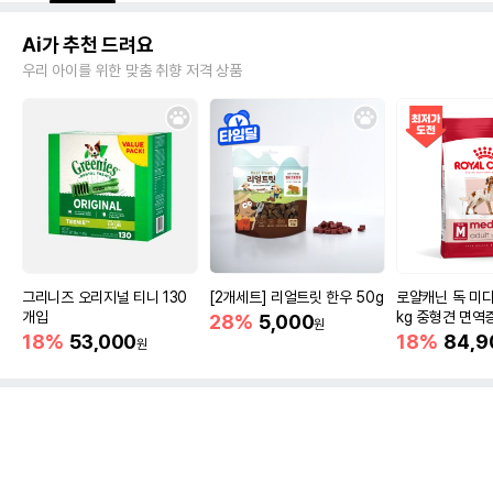
Ai가 추천 드려요
우리 아이를 위한 맞춤 취향 저격 상품
그리니즈 오리지널 티니 130
[2개세트] 리얼트릿 한우 50g
로얄캐닌 독 미디
개입
kg 중형견 면역
28%
5,000
원
18%
53,000
18%
84,9
원