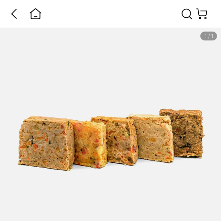
1
/
1