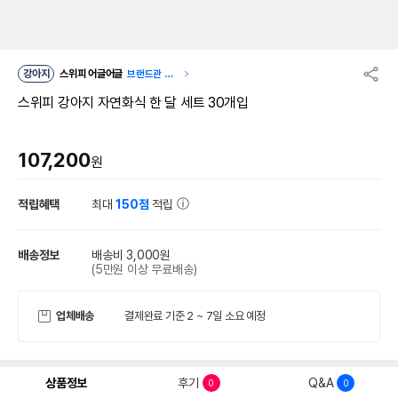
강아지
스위피 어글어글
브랜드관 이
동
스위피 강아지 자연화식 한 달 세트 30개입
107,200
원
적립혜택
최대
150점
적립
배송정보
배송비 3,000원
(5만원 이상 무료배송)
업체배송
결제완료 기준 2 ~ 7일 소요 예정
상품정보
후기
Q&A
0
0