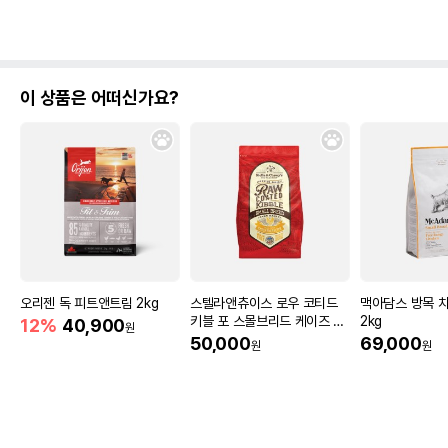
이 상품은 어떠신가요?
오리젠 독 피트앤트림 2kg
스텔라앤츄이스 로우 코티드
맥아담스 방목 
키블 포 스몰브리드 케이즈 프
2kg
12%
40,900
원
리 치킨 1.6kg
50,000
69,000
원
원