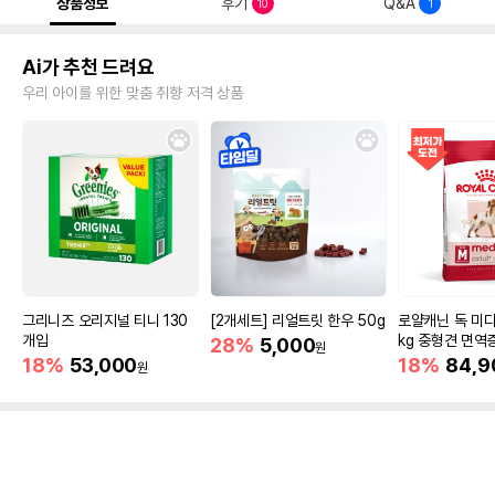
상품정보
후기
Q&A
10
1
Ai가 추천 드려요
우리 아이를 위한 맞춤 취향 저격 상품
그리니즈 오리지널 티니 130
[2개세트] 리얼트릿 한우 50g
로얄캐닌 독 미디
개입
kg 중형견 면역
28%
5,000
원
18%
53,000
18%
84,9
원