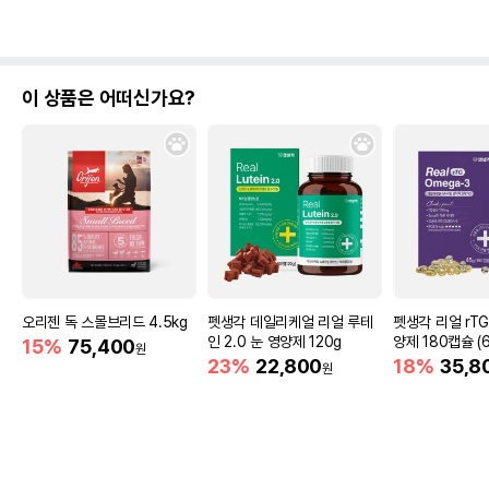
이 상품은 어떠신가요?
오리젠 독 스몰브리드 4.5kg
펫생각 데일리케얼 리얼 루테
펫생각 리얼 rT
인 2.0 눈 영양제 120g
양제 180캡슐 (
15%
75,400
원
23%
22,800
18%
35,8
원