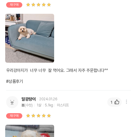
재구매
우리강아지가  너무 너무  잘 먹어요. 그래서 자주 주문합니다^^

#상품후기
말광량이
2024.01.26
1
봄
(수컷)
1살
5.1kg
마스티프
재구매