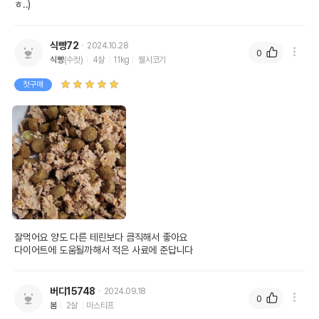
ㅎ..)
식빵72
2024.10.28
0
식빵
(수컷)
4살
11kg
웰시코기
첫구매
잘먹어요 양도 다른 테린보다 큼직해서 좋아요

다이어트에 도움될까해서 적은 사료에 준답니다
버디15748
2024.09.18
0
봄
2살
마스티프