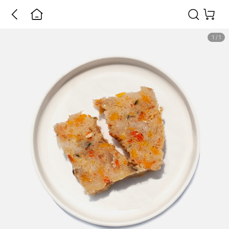
1
/
1