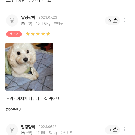
포장이 정말 꼼꼼하더라구요 
말광량이
2023.07.23
0
봄
(수컷)
1살
6kg
말티푸
재구매
우리강아지가 너무너무 잘 먹어요. 

#상품후기
말광량이
2023.06.12
0
봄
(수컷)
11개월
5.1kg
마스티프