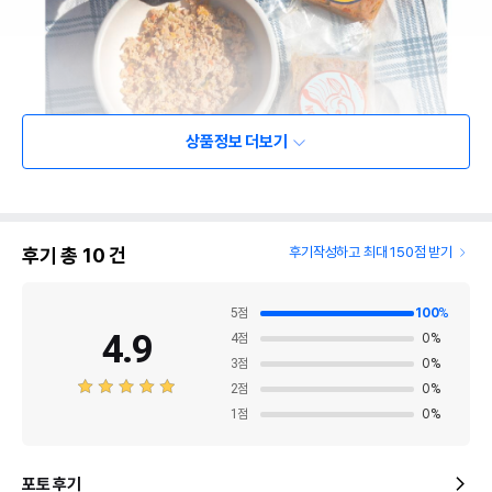
상품정보 더보기
후기 총
10
건
후기작성하고 최대 150점 받기
5
점
100
%
4.9
4
점
0
%
3
점
0
%
2
점
0
%
1
점
0
%
포토 후기