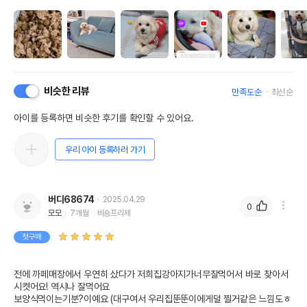
비슷한 리뷰
만족도순
최신순
아이를 등록하면 비슷한 후기를 확인할 수 있어요.
우리 아이 등록하러 가기
버디68674
2025.04.29
0
모모
7개월
비숑프리제
첫구매
전에 까페매장에서 우연히 샀다가 저희집강아지가너무잘먹어서 바로 찾아서 
시켯어요! 역시나 잘먹어요

보양식먹이는기분?이예요 (대구여서 우리집뚠뚠이에게덜 찔거같은 느낌도ㅎ