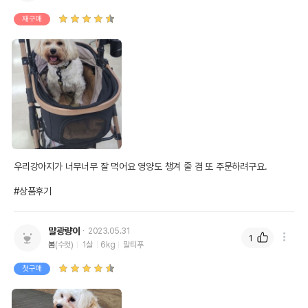
재구매
우리강아지가 너무너무 잘 먹어요 영양도 챙겨 줄 겸 또 주문하려구요. 

#상품후기
말광량이
2023.05.31
1
봄
(수컷)
1살
6kg
말티푸
첫구매