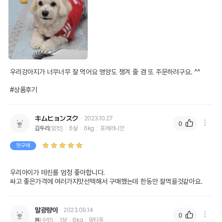
우리강아지가 너무너무 잘 먹어요 영양도 챙겨 줄 겸 또 주문하려구요. ^^

#상품후기
キムヒョンスク
2023.10.27
0
김두리
(암컷)
6살
6kg
포메라니안
첫구매
우리아이가 테린를 엄청 좋아합니다.

싸고 좋은가격에 여러가지맛선택해서 구매했는데 한동안 잘먹을것같아요.
말광량이
2023.09.14
0
봄
(수컷)
1살
6kg
말티푸