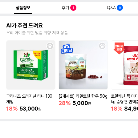
상품정보
후기
Q&A
1
0
Ai가 추천 드려요
우리 아이를 위한 맞춤 취향 저격 상품
그리니즈 오리지널 티니 130
[2개세트] 리얼트릿 한우 50g
로얄캐닌 독 미디
개입
kg 중형견 면역
28%
5,000
원
18%
53,000
18%
84,9
원