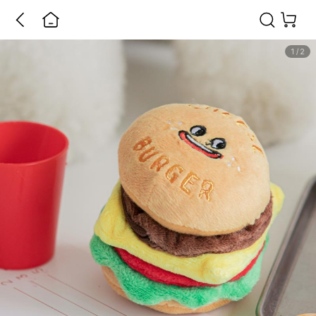
1
/
2