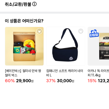
취소/교환/환불
이 상품은 어떠신가요?
[베이컨박스] 절미네 민박 짱
컴패니언 소프트 캐리어 네이
아카나 독 라이
절미 박스
비 L
피 11.4kg
60%
29,900
37%
30,000
15%
123,
원
원