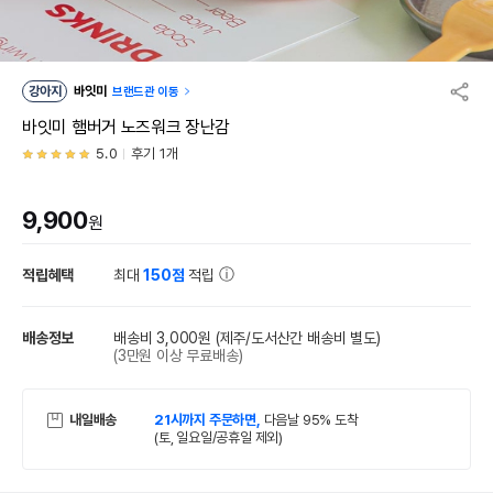
강아지
바잇미
브랜드관 이동
바잇미 햄버거 노즈워크 장난감
5.0
후기 1개
9,900
원
적립혜택
최대
150점
적립
배송정보
배송비 3,000원
(제주/도서산간 배송비 별도)
(3만원 이상 무료배송)
내일배송
21시까지 주문하면,
다음날 95% 도착
(토, 일요일/공휴일 제외)