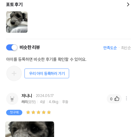
포토 후기
비슷한 리뷰
만족도순
최신순
아이를 등록하면 비슷한 후기를 확인할 수 있어요.
우리 아이 등록하러 가기
저니니
2024.05.17
0
레리
(암컷)
4살
4.6kg
푸들
첫구매