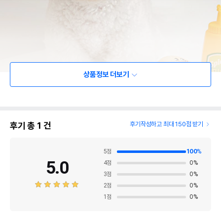
상품정보 더보기
후기 총
1
건
후기작성하고 최대 150점 받기
5
점
100
%
5.0
4
점
0
%
3
점
0
%
2
점
0
%
1
점
0
%