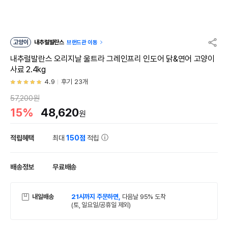
고양이
내추럴발란스
브랜드관 이동
내추럴발란스 오리지날 울트라 그레인프리 인도어 닭&연어 고양이
사료 2.4kg
4.9
후기 23개
57,200원
15%
48,620
원
적립혜택
최대
150점
적립
배송정보
무료배송
내일배송
21시까지 주문하면,
다음날 95% 도착
(토, 일요일/공휴일 제외)