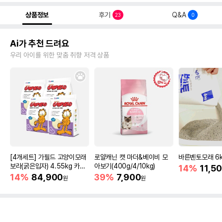
상품정보
후기
Q&A
23
0
Ai가 추천 드려요
우리 아이를 위한 맞춤 취향 저격 상품
[4개세트] 가필드 고양이모래
로얄캐닌 캣 마더&베이비 모
바른벤토모래 6
보라(굵은입자) 4.55kg 카사
아보기(400g/4/10kg)
14%
11,5
바모래
14%
84,900
39%
7,900
원
원