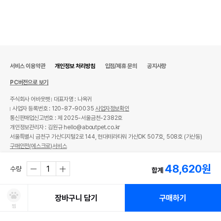
서비스 이용약관
개인정보 처리방침
입점/제휴 문의
공지사항
PC버전으로 보기
주식회사 어바웃펫
대표자명 : 나옥귀
사업자 등록번호 : 120-87-90035
사업자정보확인
통신판매업신고번호 : 제 2025-서울금천-2382호
개인정보관리자 : 김원규 hello@aboutpet.co.kr
서울특별시 금천구 가산디지털2로 144, 현대테라타워 가산DK 507호, 508호 (가산동)
구매안전(에스크로)서비스
© copyright (c) www.aboutpet.co.kr all rights reserved.
48,620
원
수량
합계
장바구니 담기
구매하기
찜