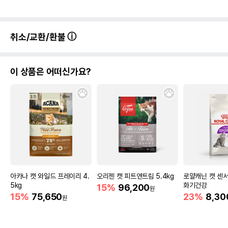
취소/교환/환불
이 상품은 어떠신가요?
아카나 캣 와일드 프레이리 4.
오리젠 캣 피트앤트림 5.4kg
로얄캐닌 캣 센서
5kg
화기건강
15%
96,200
원
15%
75,650
23%
8,30
원