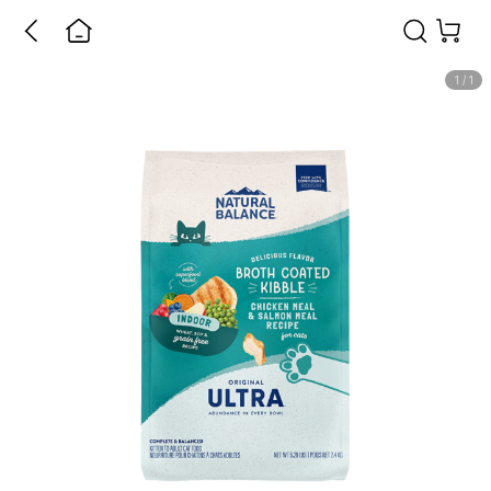
1
/
1