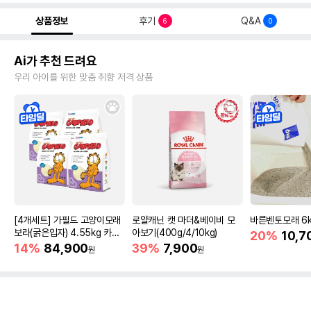
상품정보
후기
Q&A
6
0
Ai가 추천 드려요
우리 아이를 위한 맞춤 취향 저격 상품
[4개세트] 가필드 고양이모래
로얄캐닌 캣 마더&베이비 모
바른벤토모래 6
보라(굵은입자) 4.55kg 카사
아보기(400g/4/10kg)
20%
10,7
바모래
14%
84,900
39%
7,900
원
원