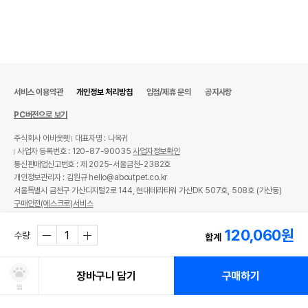
서비스 이용약관
개인정보 처리방침
입점/제휴 문의
공지사항
PC버전으로 보기
주식회사 어바웃펫
대표자명 : 나옥귀
사업자 등록번호 : 120-87-90035
사업자정보확인
통신판매업신고번호 : 제 2025-서울금천-2382호
개인정보관리자 : 김원규 hello@aboutpet.co.kr
서울특별시 금천구 가산디지털2로 144, 현대테라타워 가산DK 507호, 508호 (가산동)
구매안전(에스크로)서비스
© copyright (c) www.aboutpet.co.kr all rights reserved.
120,060
원
수량
합계
장바구니 담기
구매하기
찜