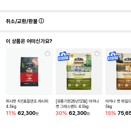
취소/교환/환불
이 상품은 어떠신가요?
퍼시캣 치킨&칠면조 레시피
[유통기한26년12월] 아카나
아카나 캣 와일드
4.5kg
캣 그래스랜드 4.5kg
5kg
11%
62,300
30%
62,300
15%
75,6
원
원