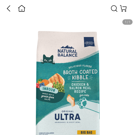
1
/
1