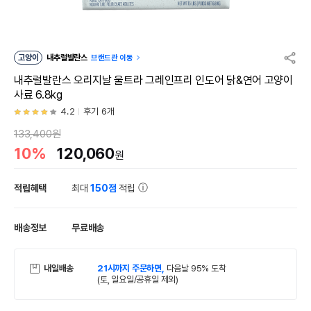
고양이
내추럴발란스
브랜드관 이동
내추럴발란스 오리지날 울트라 그레인프리 인도어 닭&연어 고양이
사료 6.8kg
4.2
후기 6개
133,400원
10%
120,060
원
적립혜택
최대
150점
적립
배송정보
무료배송
내일배송
21시까지 주문하면,
다음날 95% 도착
(토, 일요일/공휴일 제외)