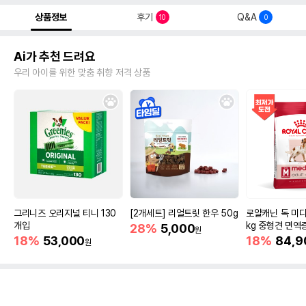
상품정보
후기
Q&A
10
0
Ai가 추천 드려요
우리 아이를 위한 맞춤 취향 저격 상품
그리니즈 오리지널 티니 130
[2개세트] 리얼트릿 한우 50g
로얄캐닌 독 미디
개입
kg 중형견 면역
28%
5,000
원
18%
53,000
18%
84,9
원