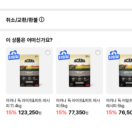
취소/교환/환불
이 상품은 어떠신가요?
아카나 독 라이트&피트 레시
아카나 독 라이트&피트 레시
아카나 독 어덜
피 11.4kg
피 6kg
레시피 6kg
15%
123,250
15%
77,350
15%
76,5
원
원