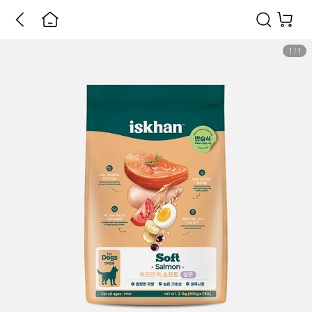
1
/
1