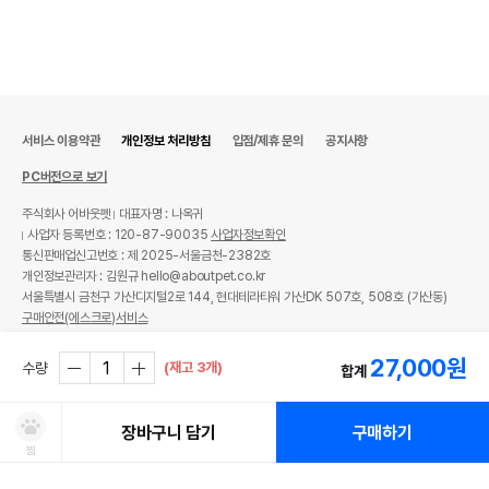
서비스 이용약관
개인정보 처리방침
입점/제휴 문의
공지사항
PC버전으로 보기
주식회사 어바웃펫
대표자명 : 나옥귀
사업자 등록번호 : 120-87-90035
사업자정보확인
통신판매업신고번호 : 제 2025-서울금천-2382호
개인정보관리자 : 김원규 hello@aboutpet.co.kr
서울특별시 금천구 가산디지털2로 144, 현대테라타워 가산DK 507호, 508호 (가산동)
구매안전(에스크로)서비스
© copyright (c) www.aboutpet.co.kr all rights reserved.
27,000
원
(재고 3개)
수량
합계
장바구니 담기
구매하기
찜