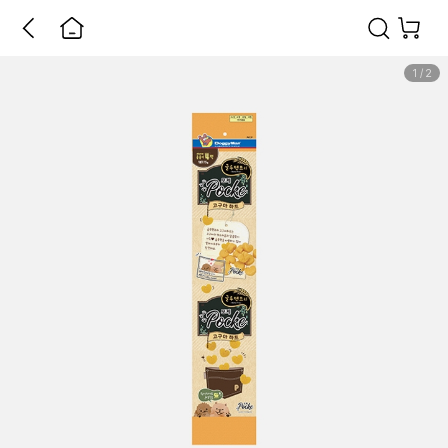
1
/
2