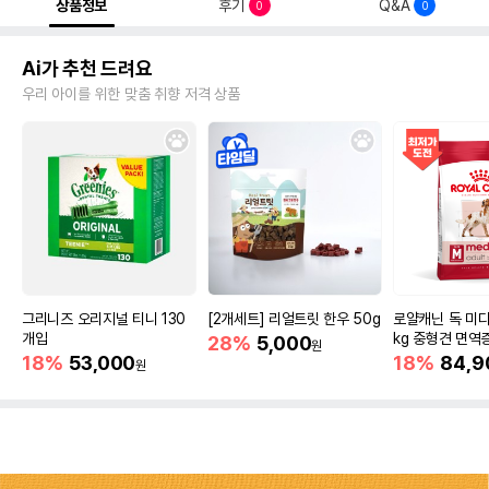
상품정보
후기
Q&A
0
0
Ai가 추천 드려요
우리 아이를 위한 맞춤 취향 저격 상품
그리니즈 오리지널 티니 130
[2개세트] 리얼트릿 한우 50g
로얄캐닌 독 미디
개입
kg 중형견 면역
28%
5,000
원
18%
53,000
18%
84,9
원