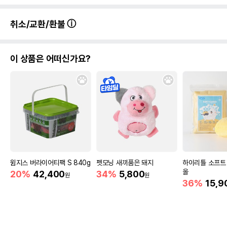
취소/교환/환불
이 상품은 어떠신가요?
윔지스 버라이어티팩 S 840g
펫모닝 새끼품은 돼지
하이리틀 소프트
올
20%
42,400
34%
5,800
원
원
36%
15,9