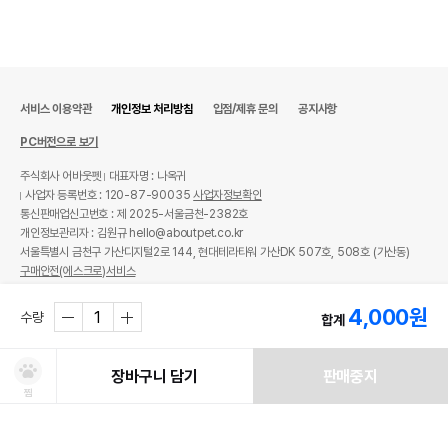
서비스 이용약관
개인정보 처리방침
입점/제휴 문의
공지사항
PC버전으로 보기
주식회사 어바웃펫
대표자명 : 나옥귀
사업자 등록번호 : 120-87-90035
사업자정보확인
통신판매업신고번호 : 제 2025-서울금천-2382호
개인정보관리자 : 김원규 hello@aboutpet.co.kr
서울특별시 금천구 가산디지털2로 144, 현대테라타워 가산DK 507호, 508호 (가산동)
구매안전(에스크로)서비스
© copyright (c) www.aboutpet.co.kr all rights reserved.
4,000
원
수량
합계
장바구니 담기
판매중지
찜
처방사료 주문 시 확인해주세요!
쿠폰보기
적립혜택
취소/ 교환/ 환불
유통기한 임박 상품
최저가 도전 상품
AI검색
AI검색