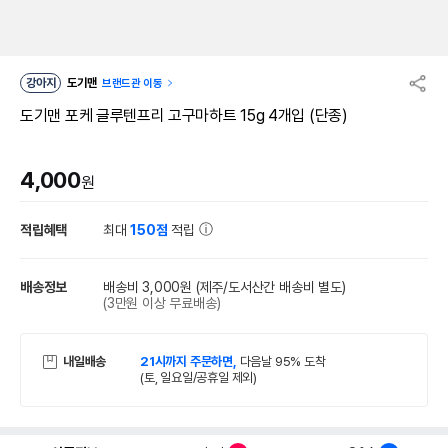
강아지
도기맨
브랜드관 이동
도기맨 포케 글루텐프리 고구마하트 15g 4개입 (단종)
4,000
원
적립혜택
최대
150점
적립
배송정보
배송비 3,000원
(제주/도서산간 배송비 별도)
(3만원 이상 무료배송)
내일배송
21시까지 주문하면,
다음날 95% 도착
(토, 일요일/공휴일 제외)