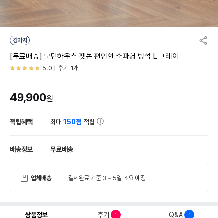
강아지
[무료배송] 모던하우스 펫본 편안한 소파형 방석 L 그레이
5.0
후기 1개
49,900
원
적립혜택
최대
150점
적립
배송정보
무료배송
업체배송
결제완료 기준 3 ~ 5일 소요 예정
상품정보
후기
Q&A
1
1