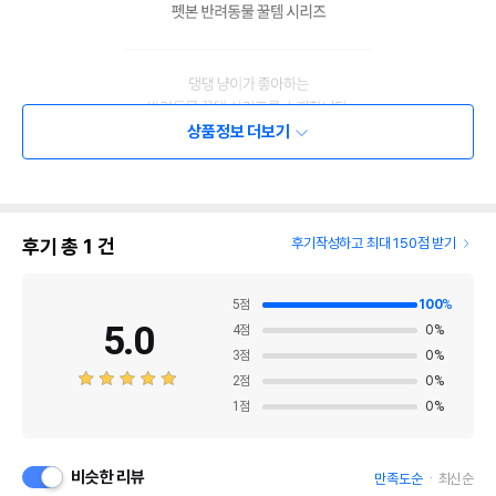
상품정보 더보기
후기 총
1
건
후기작성하고 최대 150점 받기
5
점
100
%
5.0
4
점
0
%
3
점
0
%
2
점
0
%
1
점
0
%
비슷한 리뷰
만족도순
최신순