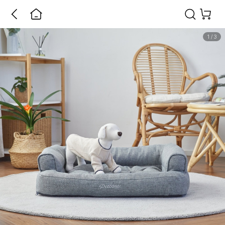
1
/
3