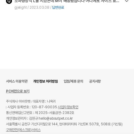
소파형방석 L를 시켰는데 M이 배송됐습니다 어디에토 사이즈 표시는 되어있지 않아서 저희가 사용하고 잇는 방석을 비교해서 사진 찍어보냅니다.택배박스애는 중D-1이라고만 되어있네요
gjelight
2023.03.08
답변완료
서비스 이용약관
개인정보 처리방침
입점/제휴 문의
공지사항
PC버전으로 보기
주식회사 어바웃펫
대표자명 : 나옥귀
사업자 등록번호 : 120-87-90035
사업자정보확인
통신판매업신고번호 : 제 2025-서울금천-2382호
개인정보관리자 : 김원규 hello@aboutpet.co.kr
서울특별시 금천구 가산디지털2로 144, 현대테라타워 가산DK 507호, 508호 (가산동)
구매안전(에스크로)서비스