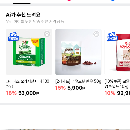
Ai가 추천 드려요
우리 아이를 위한 맞춤 취향 저격 상품
그리니즈 오리지널 티니 130
[2개세트] 리얼트릿 한우 50g
[10%쿠폰] 로
개입
엄 어덜트 10kg
15%
5,900
원
증진
18%
53,000
10%
92,9
원