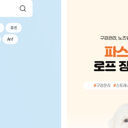
츄르
Anf