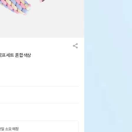
로프세트 혼합색상
 2일 소요 예정