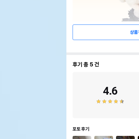
상품
후기 총
5
건
4.6
포토 후기