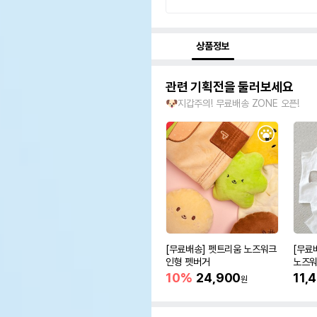
상품정보
관련 기획전을 둘러보세요
🐶지갑주의! 무료배송 ZONE 오픈!
[무료배송] 펫트리움 노즈워크
[무료
인형 펫버거
노즈워
10%
24,900
11,
원