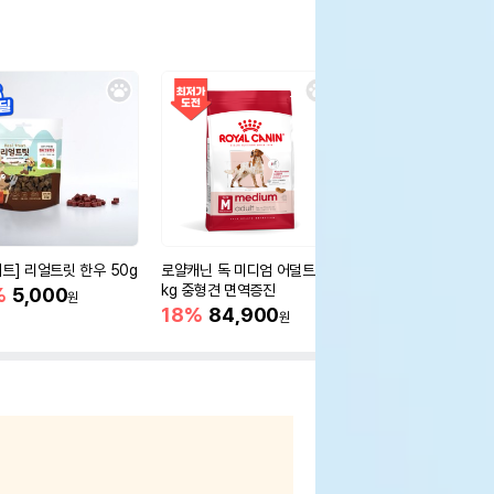
세트] 리얼트릿 한우 50g
로얄캐닌 독 미디엄 어덜트 10
오리젠 독 스몰브리드 4
kg 중형견 면역증진
%
5,000
15%
75,400
원
원
18%
84,900
원