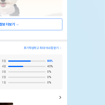
정보 더보기
후기작성하고 최대 150점 받기
5
점
60
%
4
점
40
%
3
점
0
%
2
점
0
%
1
점
0
%