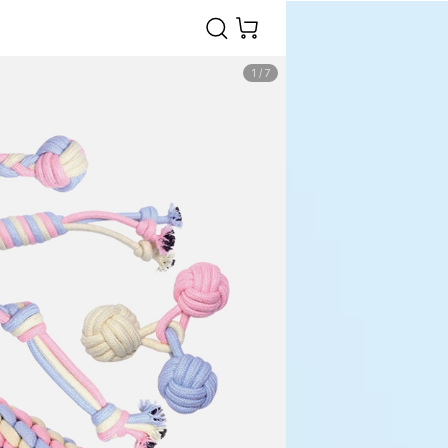
1
/
7