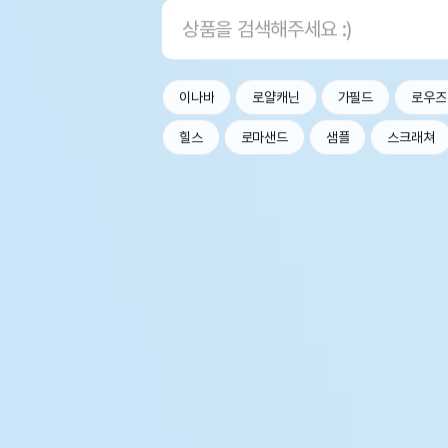
이나바
로얄캐닌
가필드
로우즈
힐스
로마샌드
샘플
스크래쳐