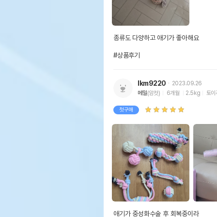
종류도 다양하고 애기가 좋아해요

#상품후기
lkm9220
2023.09.26
메밀
(암컷)
6개월
2.5kg
토이
첫구매
애기가 중성화수술 후 회복중이라
