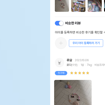
4
비슷한 리뷰
아이를 등록하면 비슷한 후기를 확인할 수
우리 아이 등록하러 가기
루묘
2023.10.06
로다
(수컷)
1살
7kg
비숑프리
첫구매