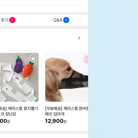
후기
Q&A
5
0
배송] 해리스힐 휴지뽑기
[무료배송] 해리스힐 원버튼
[무료배송] 해리스힐 
크 장난감
메쉬 입마개
입마개
400
12,900
13,000
원
원
원