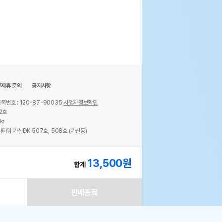
/제휴 문의
공지사항
록번호 : 120-87-90035
사업자정보확인
2호
kr
타워 가산DK 507호, 508호 (가산동)
ights reserved.
13,500
원
합계
판매종료