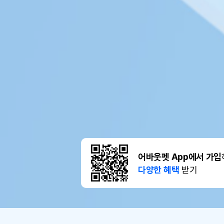
어바웃펫 App에서 가입
다양한 혜택
받기