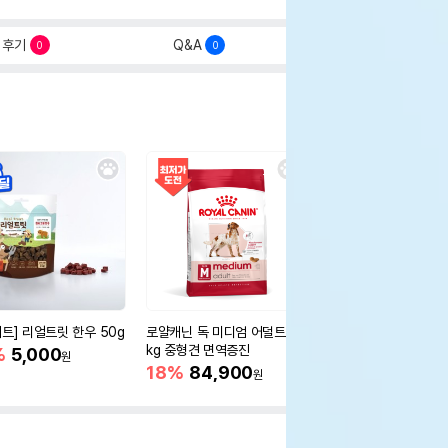
후기
Q&A
0
0
세트] 리얼트릿 한우 50g
로얄캐닌 독 미디엄 어덜트 10
오리젠 독 스몰브리드 4
kg 중형견 면역증진
%
5,000
15%
75,400
원
원
18%
84,900
원