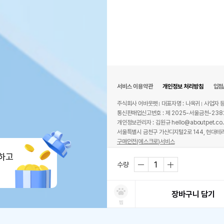
서비스 이용약관
개인정보 처리방침
입점
주식회사 어바웃펫
대표자명 : 나옥귀
사업자 등
통신판매업신고번호 : 제 2025-서울금천-238
개인정보관리자 : 김원규 hello@aboutpet.co.
서울특별시 금천구 가산디지털2로 144, 현대테라
구매안전(에스크로)서비스
© copyright (c) www.aboutpet.co.kr all r
하고
수량
장바구니 담기
찜