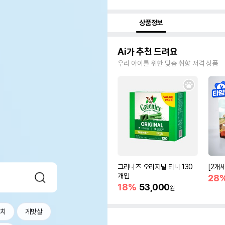
상품정보
Ai가 추천 드려요
우리 아이를 위한 맞춤 취향 저격 상품
그리니즈 오리지널 티니 130
[2개
개입
28
18%
53,000
원
참치
게맛살