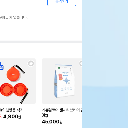
문의하기
문의글이 없습니다.
in1 캠핑용 식기
네츄럴코어 센시티브케어 밀웜
시저 홀썸볼 쇠고기,닭,
3kg
리,콩 85g
%
4,900
원
45,000
10%
3,780
원
원