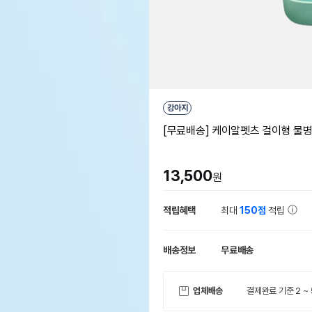
강아지
[무료배송] 케이알펫츠 걸이형 물병
13,500
원
적립혜택
최대
150점
적립
배송정보
무료배송
업체배송
결제완료 기준 2 ~