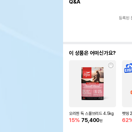
Q&A
등록된 
이 상품은 어떠신가요?
오리젠 독 스몰브리드 4.5kg
펫띵 2
15%
75,400
62
원