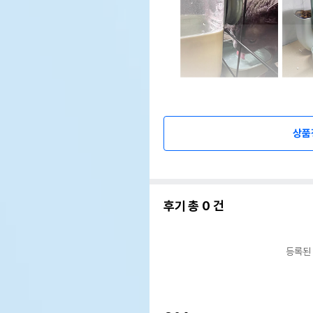
상품
후기 총
0
건
등록된