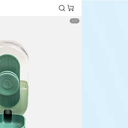
1
/
1