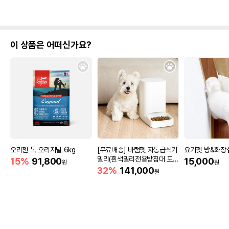
이 상품은 어떠신가요?
오리젠 독 오리지널 6kg
[무료배송] 바램펫 자동급식기
요기펫 방&화장
밀리(흰색밀리전용받침대 포
15%
91,800
15,000
원
원
함)
32%
141,000
원