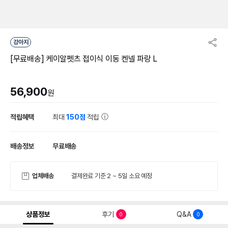
강아지
[무료배송] 케이알펫츠 접이식 이동 켄넬 파랑 L
56,900
원
적립혜택
최대
150점
적립
배송정보
무료배송
업체배송
결제완료 기준 2 ~ 5일 소요 예정
상품정보
후기
Q&A
0
0