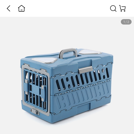
1
/
2