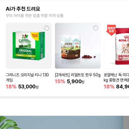
Ai가 추천 드려요
우리 아이를 위한 맞춤 취향 저격 상품
그리니즈 오리지널 티니 130
[2개세트] 리얼트릿 한우 50g
로얄캐닌 독 미디
개입
kg 중형견 면역
15%
5,900
원
18%
53,000
18%
84,9
원