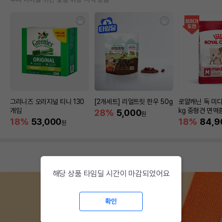
그리니즈 오리지널 티니 130
[2개세트] 리얼트릿 한우 50g
로얄캐닌 독 미디
개입
kg 중형견 면역
28%
5,000
원
18%
53,000
18%
84,9
원
해당 상품 타임딜 시간이 마감되었어요
확인