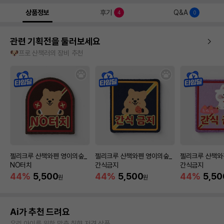
상품정보
후기
Q&A
4
0
관련 기획전을 둘러보세요
🐶프로 산책러의 장비 추천
젤리크루 산책와펜 영이의숲_
젤리크루 산책와펜 영이의숲_
젤리크루 산책와
NO터치
간식금지
간식금지
44%
5,500
44%
5,500
44%
5,50
원
원
Ai가 추천 드려요
우리 아이를 위한 맞춤 취향 저격 상품