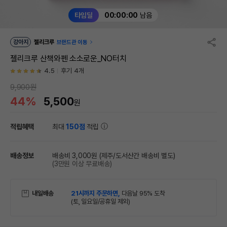
타임딜
00:00:00
남음
강아지
젤리크루
브랜드관 이동
젤리크루 산책와펜 소소로운_NO터치
4.5
후기 4개
9,900원
44%
5,500
원
적립혜택
최대
150점
적립
배송정보
배송비 3,000원
(제주/도서산간 배송비 별도)
(3만원 이상 무료배송)
내일배송
21시까지 주문하면,
다음날 95% 도착
(토, 일요일/공휴일 제외)