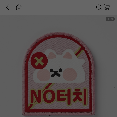
1
/
3