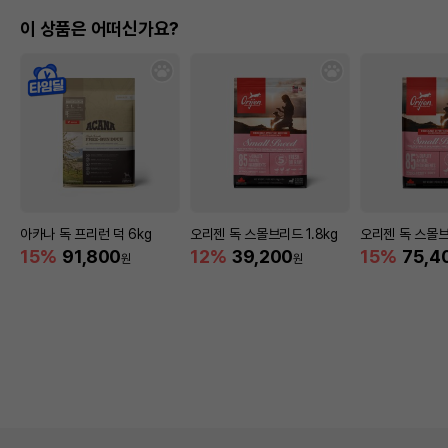
이 상품은 어떠신가요?
아카나 독 프리런 덕 6kg
오리젠 독 스몰브리드 1.8kg
오리젠 독 스몰브
15%
91,800
12%
39,200
15%
75,4
원
원