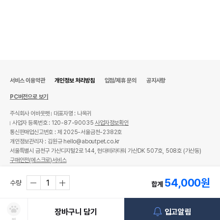
서비스 이용약관
개인정보 처리방침
입점/제휴 문의
공지사항
PC버전으로 보기
주식회사 어바웃펫
대표자명 : 나옥귀
사업자 등록번호 : 120-87-90035
사업자정보확인
통신판매업신고번호 : 제 2025-서울금천-2382호
개인정보관리자 : 김원규 hello@aboutpet.co.kr
서울특별시 금천구 가산디지털2로 144, 현대테라타워 가산DK 507호, 508호 (가산동)
구매안전(에스크로)서비스
© copyright (c) www.aboutpet.co.kr all rights reserved.
54,000
원
수량
합계
장바구니 담기
입고알림
찜