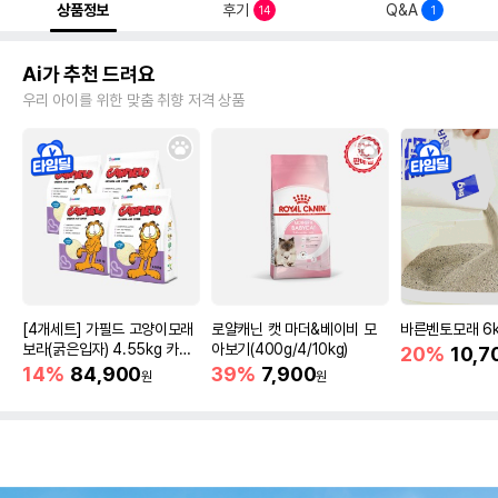
상품정보
후기
Q&A
14
1
Ai가 추천 드려요
우리 아이를 위한 맞춤 취향 저격 상품
[4개세트] 가필드 고양이모래
로얄캐닌 캣 마더&베이비 모
바른벤토모래 6
보라(굵은입자) 4.55kg 카사
아보기(400g/4/10kg)
20%
10,7
바모래
14%
84,900
39%
7,900
원
원