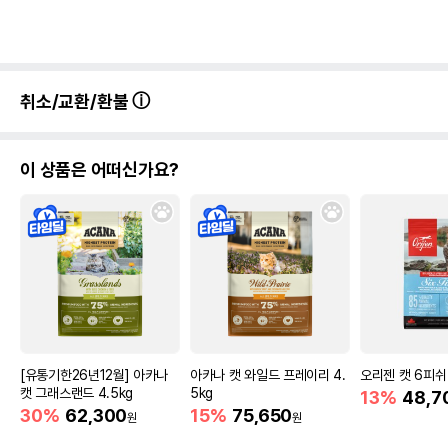
취소/교환/환불
이 상품은 어떠신가요?
[유통기한26년12월] 아카나
아카나 캣 와일드 프레이리 4.
오리젠 캣 6피쉬 
캣 그래스랜드 4.5kg
5kg
13%
48,7
30%
62,300
15%
75,650
원
원