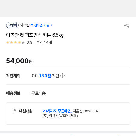
고양이
이즈칸
브랜드관 이동
이즈칸 캣 퍼포먼스 키튼 6.5kg
3.9
후기 14개
54,000
원
적립혜택
최대
150점
적립
배송정보
무료배송
내일배송
21시까지 주문하면,
다음날 95% 도착
(토, 일요일/공휴일 제외)