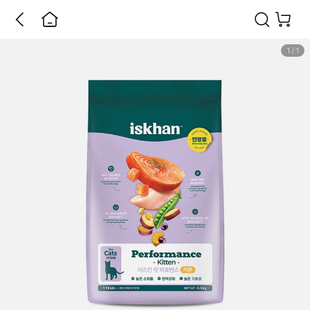
1
/
1