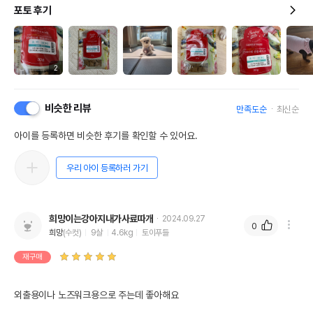
포토 후기
2
비슷한 리뷰
만족도순
최신순
아이를 등록하면 비슷한 후기를 확인할 수 있어요.
우리 아이 등록하러 가기
희망이는강아지내가사료따개
2024.09.27
0
희망
(수컷)
9살
4.6kg
토이푸들
재구매
외출용이나 노즈워크용으로 주는데 좋아해요