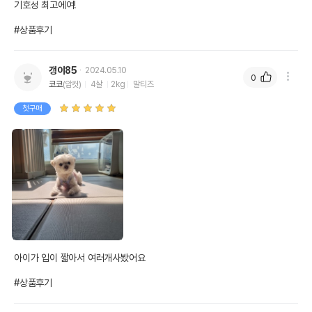
기호성 최고에여!

#상품후기
갱이85
2024.05.10
0
코코
(암컷)
4살
2kg
말티즈
첫구매
아이가 입이 짧아서 여러개사봤어요

#상품후기