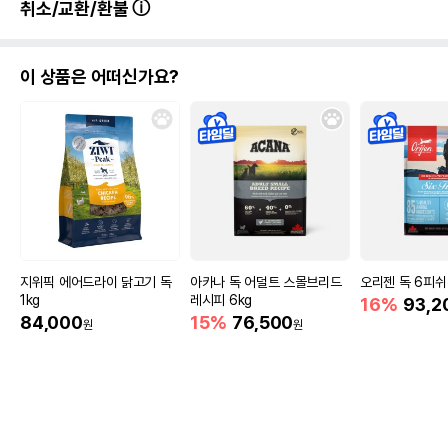
취소/교환/환불
이 상품은 어떠신가요?
지위픽 에어드라이 닭고기 독
아카나 독 어덜트 스몰브리드
오리젠 독 6피쉬 
1kg
레시피 6kg
16%
93,2
84,000
15%
76,500
원
원