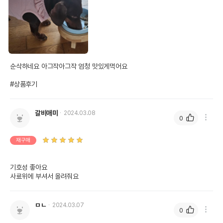
순삭하네요 아그작아그작 엄청 맛있게먹어요

#상품후기
갈비애미
2024.03.08
0
재구매
기호성 좋아요

사료위에 부셔서 올려줘요
ㅁㄴ
2024.03.07
0