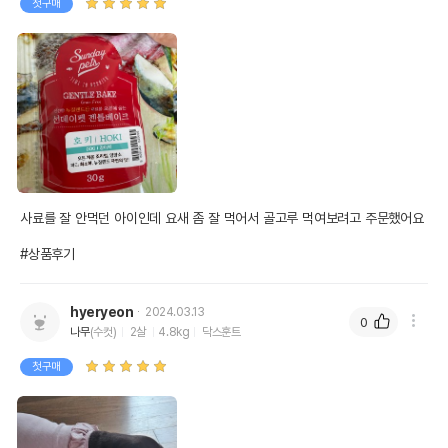
첫구매
사료를 잘 안먹던 아이인데 요새 좀 잘 먹어서 골고루 먹여보려고 주문했어요

#상품후기
hyeryeon
2024.03.13
0
나무
(수컷)
2살
4.8kg
닥스훈트
첫구매