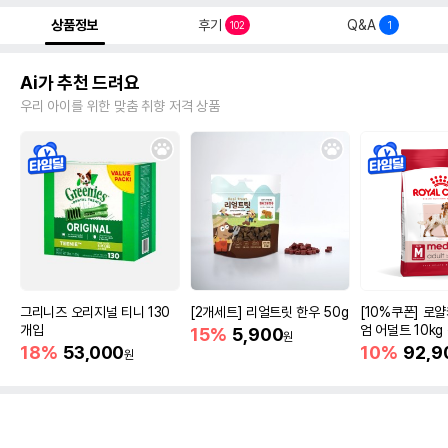
상품정보
후기
Q&A
102
1
Ai가 추천 드려요
우리 아이를 위한 맞춤 취향 저격 상품
그리니즈 오리지널 티니 130
[2개세트] 리얼트릿 한우 50g
[10%쿠폰] 로
개입
엄 어덜트 10kg
15%
5,900
원
증진
18%
53,000
10%
92,9
원