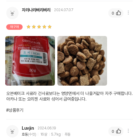
자라나라벼리벼리
2024.07.07
0
재구매
오븐베이크 사료라 건사료보다는 영양면에서 더 나을거같아 자주 구매합니다. 
아카나 또는 오리젠 사료와 섞어서 급여중입니다.

#상품후기
Luvjin
2024.06.19
0
호동
(수컷)
16살
5.7kg
푸들