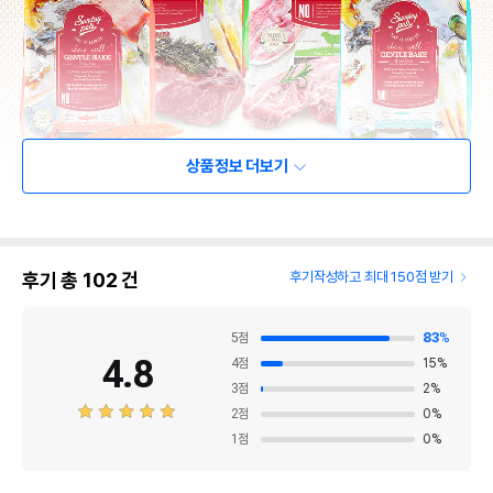
상품정보 더보기
후기 총
102
건
후기작성하고 최대 150점 받기
5
점
83
%
4.8
4
점
15
%
3
점
2
%
2
점
0
%
1
점
0
%