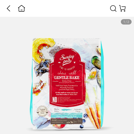
1
/
2