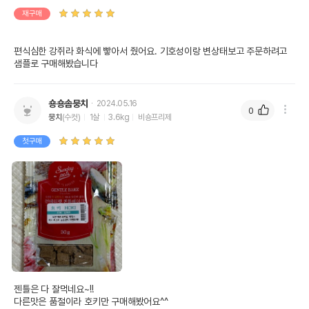
재구매
편식심한 강쥐라 화식에 빻아서 줬어요. 기호성이랑 변상태보고 주문하려고 
샘플로 구매해봤습니다
숑숑솜뭉치
2024.05.16
0
뭉치
(수컷)
1살
3.6kg
비숑프리제
첫구매
젠틀은 다 잘먹네요~!!

다른맛은 품절이라 호키만 구매해봤어요^^
