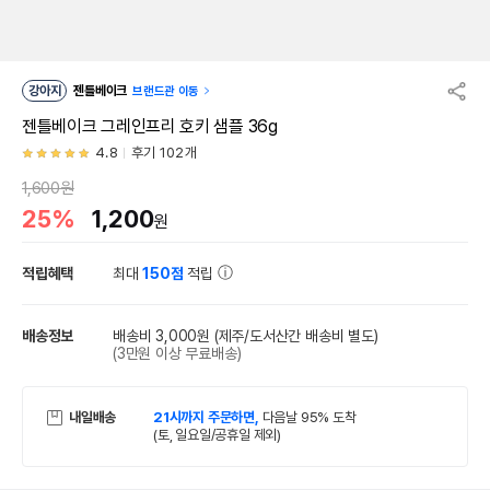
강아지
젠틀베이크
브랜드관 이동
젠틀베이크 그레인프리 호키 샘플 36g
4.8
후기 102개
1,600원
25%
1,200
원
적립혜택
최대
150점
적립
배송정보
배송비 3,000원
(제주/도서산간 배송비 별도)
(3만원 이상 무료배송)
내일배송
21시까지 주문하면,
다음날 95% 도착
(토, 일요일/공휴일 제외)