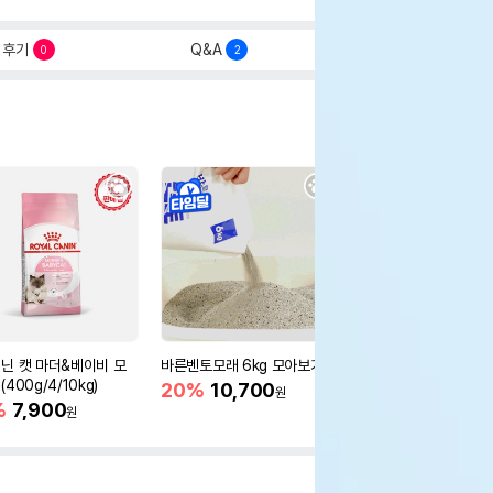
후기
Q&A
0
2
닌 캣 마더&베이비 모
바른벤토모래 6kg 모아보기
로얄캐닌 캣 인도어 4k
400g/4/10kg)
새 감소
20%
10,700
원
%
7,900
16%
55,000
원
원