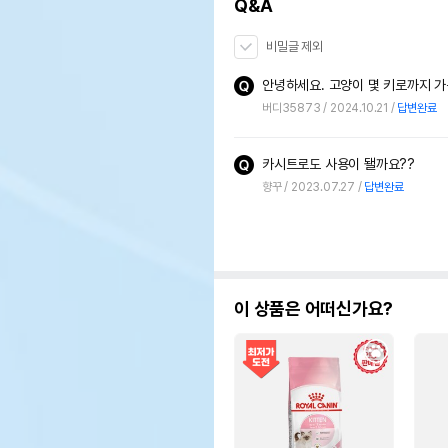
Q&A
비밀글 제외
안녕하세요. 고양이 몇 키로까지 
버디35873
2024.10.21
답변완료
카시트로도 사용이 됄까요??
향꾸
2023.07.27
답변완료
이 상품은 어떠신가요?