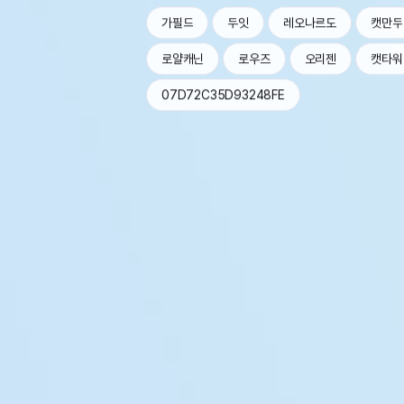
가필드
두잇
레오나르도
캣만두
로얄캐닌
로우즈
오리젠
캣타워
07D72C35D93248FE