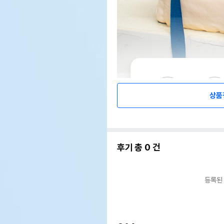
상품
후기 총
0
건
등록된