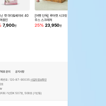
닌 캣 마더&베이비 40
[어펫 단독] 루어캣 시크릿 하
오엘라 신장검사용 고
면역증진
우스 스크래쳐
닥터 메디샌드 프리미엄
나이트 11kg
%
7,900
25%
23,950
22%
31,800
원
원
원
/제휴 문의
공지사항
록번호 : 120-87-90035
사업자정보확인
2호
kr
타워 가산DK 507호, 508호 (가산동)
ights reserved.