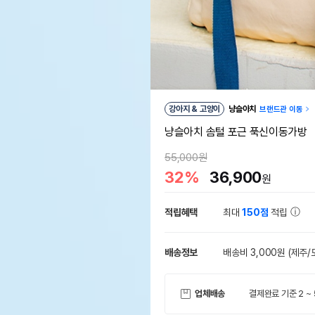
강아지 & 고양이
냥슬아치
브랜드관 이동
냥슬아치 솜털 포근 푹신이동가방
55,000원
32%
36,900
원
적립혜택
최대
150점
적립
배송정보
배송비 3,000원
(제주/
업체배송
결제완료 기준 2 ~