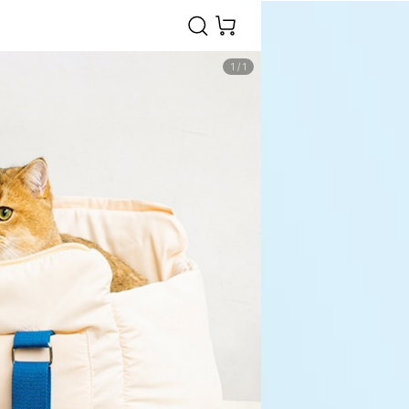
1
/
1