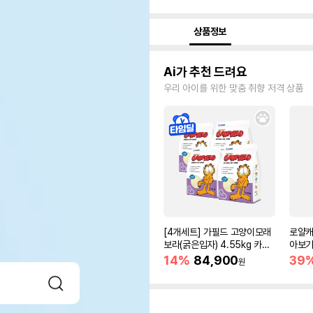
상품정보
Ai가 추천 드려요
우리 아이를 위한 맞춤 취향 저격 상품
[4개세트] 가필드 고양이모래
로얄캐
보라(굵은입자) 4.55kg 카사
아보기(
바모래
14%
84,900
39
원