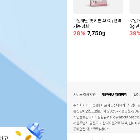
로얄캐닌 캣 키튼 400g 면역
로얄캐
기능 강화
0g 
28%
7,750
39
원
서비스 이용약관
개인정보 처리방침
입점
주식회사 어바웃펫
대표자명 : 나옥귀
사업자 등
통신판매업신고번호 : 제 2025-서울금천-238
개인정보관리자 : 김원규 hello@aboutpet.co.
서울특별시 금천구 가산디지털2로 144, 현대테라
구매안전(에스크로)서비스
© copyright (c) www.aboutpet.co.kr all r
하고