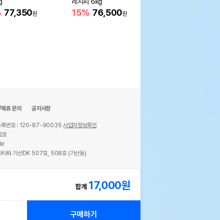
g
레시피 6kg
15%
75,400
원
%
77,350
15%
76,500
원
원
/제휴 문의
공지사항
록번호 : 120-87-90035
사업자정보확인
2호
kr
타워 가산DK 507호, 508호 (가산동)
ights reserved.
17,000
원
합계
구매하기