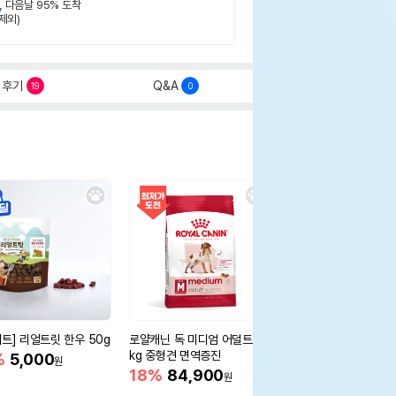
,
다음날 95% 도착
제외)
후기
Q&A
19
0
세트] 리얼트릿 한우 50g
로얄캐닌 독 미디엄 어덜트 10
오리젠 독 스몰브리드 4
kg 중형견 면역증진
%
5,000
15%
75,400
원
원
18%
84,900
원