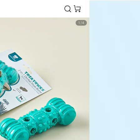
1
/
4