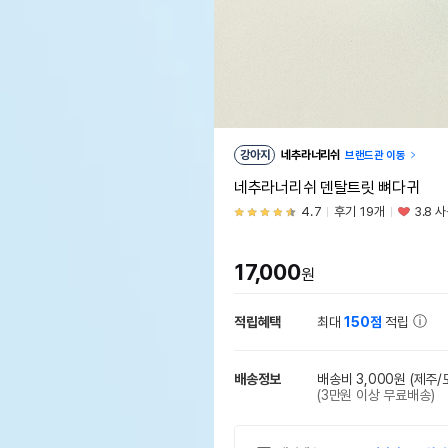
강아지
네추라너리쉬
브랜드관 이동
네추라너리쉬 덴탈트릿 뼈다귀
4.7
후기 19개
3.8 
17,000
원
적립혜택
최대
150점
적립
배송정보
배송비 3,000원
(제주/
(3만원 이상 무료배송)