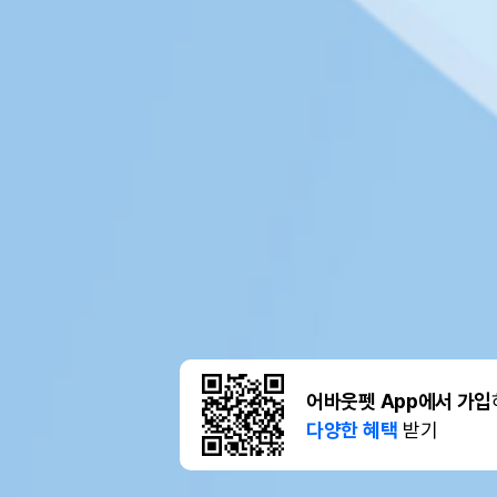
어바웃펫 App에서 가입
다양한 혜택
받기