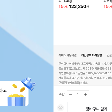
피 11.4kg
피 6k
15%
123,250
15
원
서비스 이용약관
개인정보 처리방침
입점
주식회사 어바웃펫
대표자명 : 나옥귀
사업자 등
통신판매업신고번호 : 제 2025-서울금천-238
개인정보관리자 : 김원규 hello@aboutpet.co.
서울특별시 금천구 가산디지털2로 144, 현대테라
구매안전(에스크로)서비스
© copyright (c) www.aboutpet.co.kr all r
하고
수량
장바구니 담기