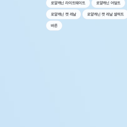
로얄캐닌 라이트웨이트
로얄캐닌 어덜트
로얄캐닌 캣 레날
로얄캐닌 캣 레날 셀렉트
바른