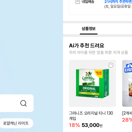
내일배송
21시까지 주문하면
(토, 일요일/공휴일 
상품정보
Ai가 추천 드려요
우리 아이를 위한 맞춤 취향 저격 상품
그리니즈 오리지널 티니 130
[2개
개입
28
로얄캐닌 라이트
18%
53,000
원