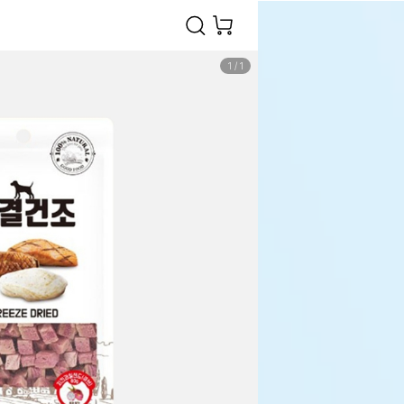
1
/
1