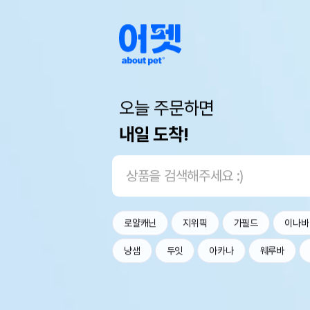
오늘 주문하면
내일 도착!
로얄캐닌
지위픽
가필드
이나바
냥샘
두잇
아카나
웨루바