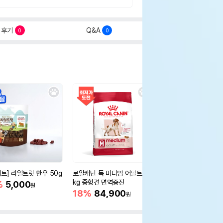
후기
Q&A
0
0
세트] 리얼트릿 한우 50g
로얄캐닌 독 미디엄 어덜트 10
오리젠 독 스몰브리드 4
kg 중형견 면역증진
%
5,000
15%
75,400
원
원
18%
84,900
원