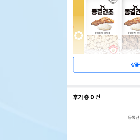
상품
후기 총
0
건
등록된