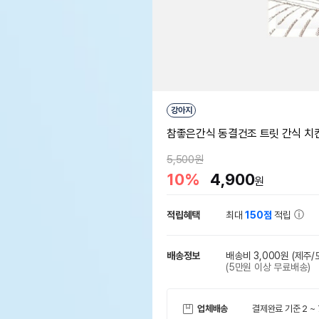
강아지
참좋은간식 동결건조 트릿 간식 치
5,500원
10%
4,900
원
적립혜택
최대
150점
적립
배송정보
배송비 3,000원
(제주/
(5만원 이상 무료배송)
업체배송
결제완료 기준 2 ~