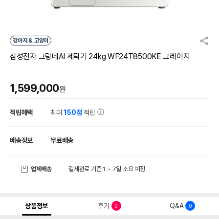
강아지 & 고양이
삼성전자 그랑데AI 세탁기 24kg WF24T8500KE 그레이지
1,599,000
원
적립혜택
최대
150점
적립
배송정보
무료배송
업체배송
결제완료 기준 1 ~ 7일 소요 예정
상품정보
후기
Q&A
0
0