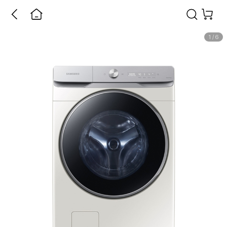
1
/
6