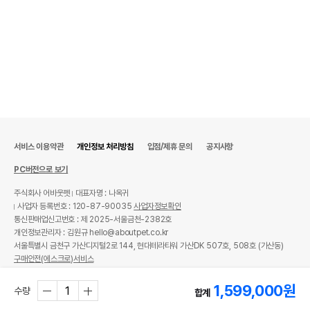
서비스 이용약관
개인정보 처리방침
입점/제휴 문의
공지사항
PC버전으로 보기
주식회사 어바웃펫
대표자명 : 나옥귀
사업자 등록번호 : 120-87-90035
사업자정보확인
통신판매업신고번호 : 제 2025-서울금천-2382호
개인정보관리자 : 김원규 hello@aboutpet.co.kr
서울특별시 금천구 가산디지털2로 144, 현대테라타워 가산DK 507호, 508호 (가산동)
구매안전(에스크로)서비스
© copyright (c) www.aboutpet.co.kr all rights reserved.
1,599,000
원
수량
합계