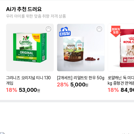
Ai가 추천 드려요
우리 아이를 위한 맞춤 취향 저격 상품
그리니즈 오리지널 티니 130
[2개세트] 리얼트릿 한우 50g
로얄캐닌 독 미디
개입
kg 중형견 면역
28%
5,000
원
18%
53,000
18%
84,9
원