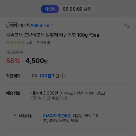
타임딜
00:00:00
남음
고양이
펫티처
브랜드관 이동
금손모래 고양이모래 탈취제 라벤더향 100g *3ea
5.0
후기 6개
10,800원
58%
4,500
원
적립혜택
최대
150점
적립
배송정보
배송비 3,000원
(제주/도서산간 배송비 별도)
(3만원 이상 무료배송)
내일배송
21시까지 주문하면,
다음날 95% 도착
(토, 일요일/공휴일 제외)