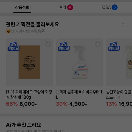
상품정보
후기
Q&A
6
0
관련 기획전을 둘러보세요
😺냥이 감자밭 수확용품
[1+1] 파파메이드 고양이 화장
브리더 탈취제 베이비파우더 1
놀란고양이 항균
실 탈취제 180g
L
스프레이
66%
8,000
30%
4,900
13%
16,9
원
원
Ai가 추천 드려요
우리 아이를 위한 맞춤 취향 저격 상품