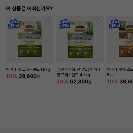
이 상품은 어떠신가요?
아카나 캣 그래스랜드 1.8kg
[유통기한26년12월] 아카나
아카나 캣 와일드
캣 그래스랜드 4.5kg
8kg
10%
39,600
원
30%
62,300
10%
39,6
원