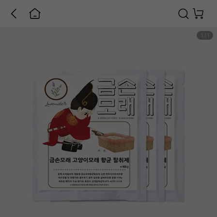
1
/
1