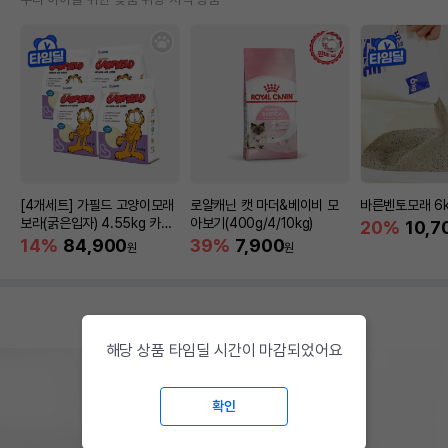
[4개세트] 가필드 고양이모래
로얄캐닌 캣 마더&베이비 모
바른벤토모래 6
보라(굵은입자) 4.55kg 카사
아보기(400g/4/10kg)
20%
10,7
바모래
14%
84,900
39%
7,900
원
원
해당 상품 타임딜 시간이 마감되었어요
확인