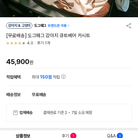
강아지 & 고양이
도그웨그
브랜드관 이동
[무료배송] 도그웨그 강아지 큐트베어 카시트
4.0
후기 1개
45,900
원
적립혜택
최대
150점
적립
배송정보
무료배송
업체배송
결제완료 기준 2 ~ 7일 소요 예정
상품정보
후기
Q&A
1
0