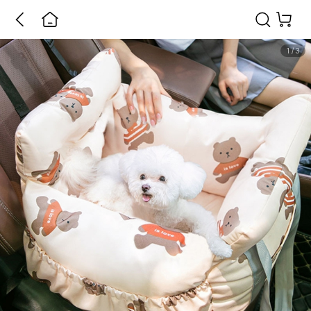
1
/
3