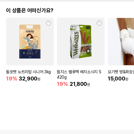
이 상품은 어떠신가요?
윌로펫 뉴트리탑 시니어 3kg
윔지스 밸류백 베지소시지 S
요기펫 방&화장
420g
19%
32,900
15,000
원
원
19%
21,800
원