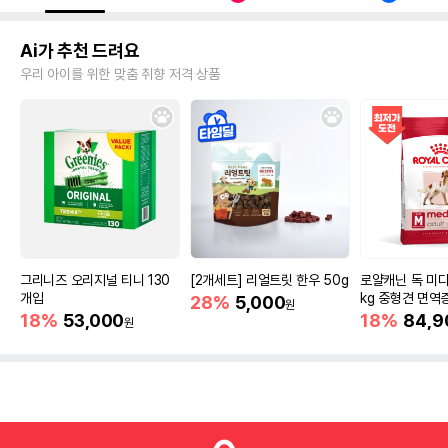
Ai가 추천 드려요
우리 아이를 위한 맞춤 취향 저격 상품
그리니즈 오리지널 티니 130
[2개세트] 리얼트릿 한우 50g
로얄캐닌 독 미디
개입
kg 중형견 면역
28%
5,000
원
18%
53,000
18%
84,9
원