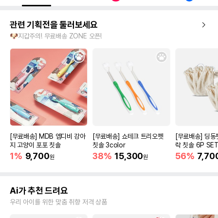
관련 기획전을 둘러보세요
🐶지갑주의! 무료배송 ZONE 오픈!
[무료배송] MDB 엠디비 강아
[무료배송] 쇼테크 트리오펫
[무료배송] 딩동
지 고양이 포포 칫솔
칫솔 3color
락 칫솔 6P SE
1%
9,700
38%
15,300
56%
7,70
원
원
Ai가 추천 드려요
우리 아이를 위한 맞춤 취향 저격 상품