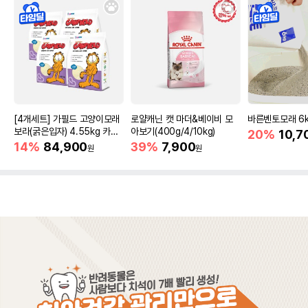
[4개세트] 가필드 고양이모래
로얄캐닌 캣 마더&베이비 모
바른벤토모래 6
보라(굵은입자) 4.55kg 카사
아보기(400g/4/10kg)
20%
10,7
바모래
14%
84,900
39%
7,900
원
원