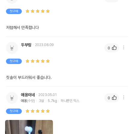
첫구매
저렴해서 만족합니다
두부링
2023.08.09
0
첫구매
칫솔이 부드러워서 좋습니다.
애옹이네
2023.05.01
0
애옹
(수컷)
3살
5.7kg
하나뿐인 믹스
첫구매