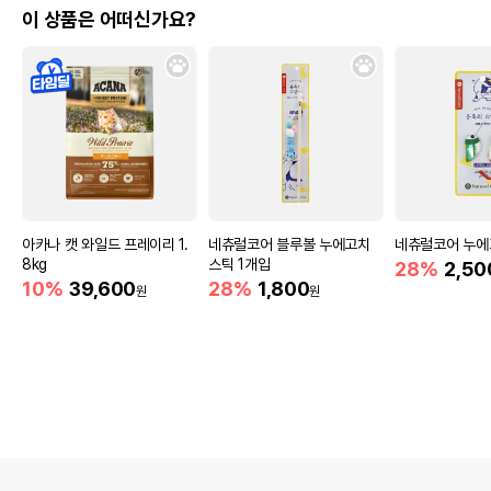
이 상품은 어떠신가요?
아카나 캣 와일드 프레이리 1.
네츄럴코어 블루볼 누에고치
네츄럴코어 누에
8kg
스틱 1개입
28%
2,50
10%
39,600
28%
1,800
원
원