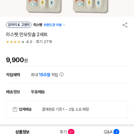
강아지 & 고양이
리스펫
브랜드관 이동
리스펫 만모칫솔 2세트
4.0
후기 27개
9,900
원
적립혜택
최대
150점
적립
배송정보
무료배송
업체배송
결제완료 기준 1 ~ 2일 소요 예정
상품정보
후기
Q&A
27
2