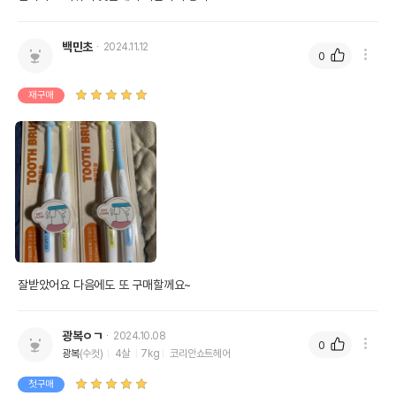
백민초
2024.11.12
0
재구매
잘받았어요 다음에도 또 구매할께요~ 
광복ㅇㄱ
2024.10.08
0
광복
(수컷)
4살
7kg
코리안쇼트헤어
첫구매