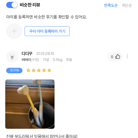
비슷한 리뷰
만족도순
최신순
아이를 등록하면 비슷한 후기를 확인할 수 있어요.
우리 아이 등록하러 가기
디디꾸
2025.08.10
0
베베리
(수컷)
11살
5.5kg
푸들
첫구매
진짜 부드러워서 잇몸에서 피안나서 좋아요!