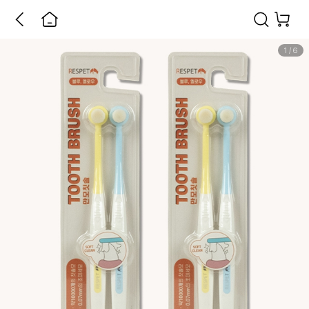
1
/
6