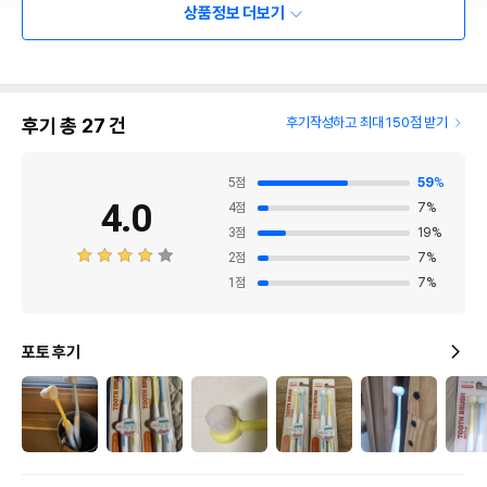
상품정보 더보기
후기 총
27
건
후기작성하고 최대 150점 받기
5
점
59
%
4.0
4
점
7
%
3
점
19
%
2
점
7
%
1
점
7
%
포토 후기