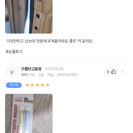
기대안하고 샀는데 만원에 4개꼴이네요 좋은 거 같아요

#상품후기
구름타고봉봉
2023.02.08
0
꼬미
(수컷)
2살
7kg
코리안쇼트헤어
첫구매