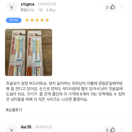
stigma
2024.07.29
2
쪼꼬
(암컷)
1살
4.8kg
첫구매
칫솔모가 엄청 부드러워요. 양치 싫어하는 우리냥이 이빨에 문질문질해주면 
꽤 잘 견디고 있어요. 손으로 만져도 부드러운데 힘이 있어서 냥이 칫솔질에 
도움이 되요. 크기가  좀 큰게 흠인데 이 가격에 4개라 저는 만족해요 ㅎ 입작
은 냥이들을 위해 더 작은 사이즈도 나오면 좋겠어요.

#상품후기
ike38
2024.01.22
0