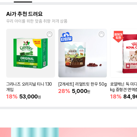
Ai가 추천 드려요
우리 아이를 위한 맞춤 취향 저격 상품
그리니즈 오리지널 티니 130
[2개세트] 리얼트릿 한우 50g
로얄캐닌 독 미디
개입
kg 중형견 면역
28%
5,000
원
18%
53,000
18%
84,9
원