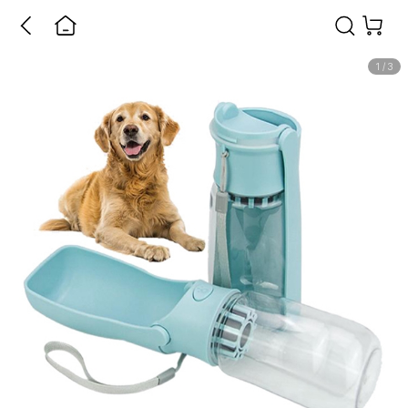
1
/
3