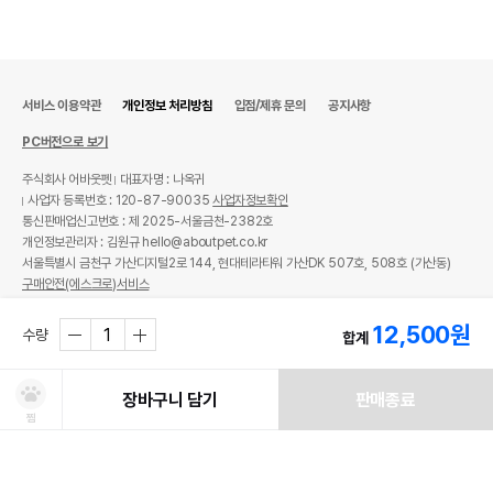
서비스 이용약관
개인정보 처리방침
입점/제휴 문의
공지사항
PC버전으로 보기
주식회사 어바웃펫
대표자명 : 나옥귀
사업자 등록번호 : 120-87-90035
사업자정보확인
통신판매업신고번호 : 제 2025-서울금천-2382호
개인정보관리자 : 김원규 hello@aboutpet.co.kr
서울특별시 금천구 가산디지털2로 144, 현대테라타워 가산DK 507호, 508호 (가산동)
구매안전(에스크로)서비스
© copyright (c) www.aboutpet.co.kr all rights reserved.
12,500
원
수량
합계
장바구니 담기
판매종료
찜
처방사료 주문 시 확인해주세요!
쿠폰보기
적립혜택
취소/ 교환/ 환불
유통기한 임박 상품
최저가 도전 상품
AI검색
AI검색