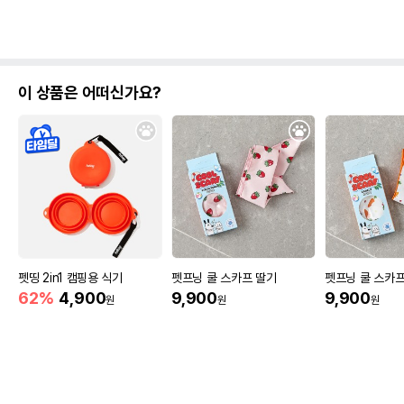
이 상품은 어떠신가요?
펫띵 2in1 캠핑용 식기
펫프닝 쿨 스카프 딸기
펫프닝 쿨 스카프
62%
4,900
9,900
9,900
원
원
원