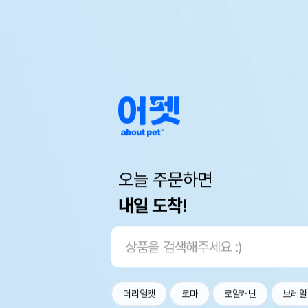
오늘 주문하면
내일 도착!
더리얼캣
로마
로얄캐닌
보레알