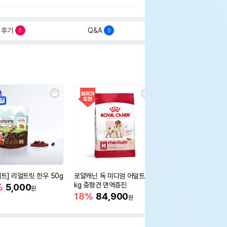
후기
Q&A
0
0
세트] 리얼트릿 한우 50g
로얄캐닌 독 미디엄 어덜트 10
오리젠 독 스몰브리드 4
kg 중형견 면역증진
%
5,000
15%
75,400
원
원
18%
84,900
원