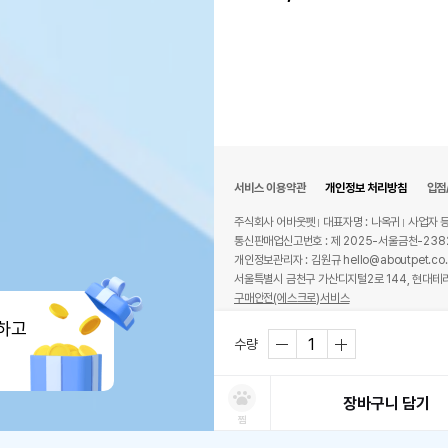
서비스 이용약관
개인정보 처리방침
입점
주식회사 어바웃펫
대표자명 : 나옥귀
사업자 등
통신판매업신고번호 : 제 2025-서울금천-238
개인정보관리자 : 김원규 hello@aboutpet.co.
서울특별시 금천구 가산디지털2로 144, 현대테라
구매안전(에스크로)서비스
© copyright (c) www.aboutpet.co.kr all r
하고
수량
장바구니 담기
찜