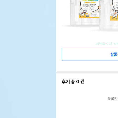
상품
후기 총
0
건
등록된