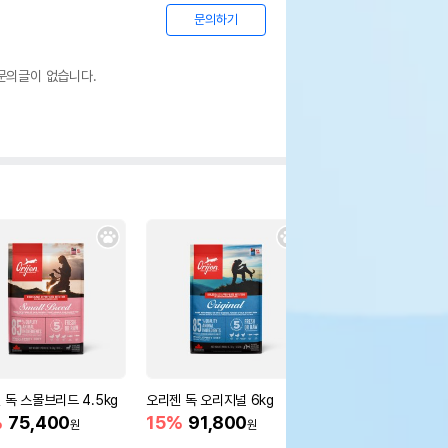
문의하기
문의글이 없습니다.
 독 스몰브리드 4.5kg
오리젠 독 오리지널 6kg
오리젠 독 퍼피 2kg
%
75,400
15%
91,800
12%
39,200
원
원
원