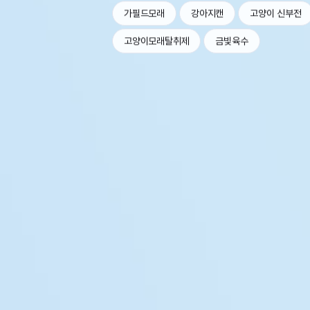
가필드모래
강아지캔
고양이 신부전
고양이모래탈취제
금빛육수