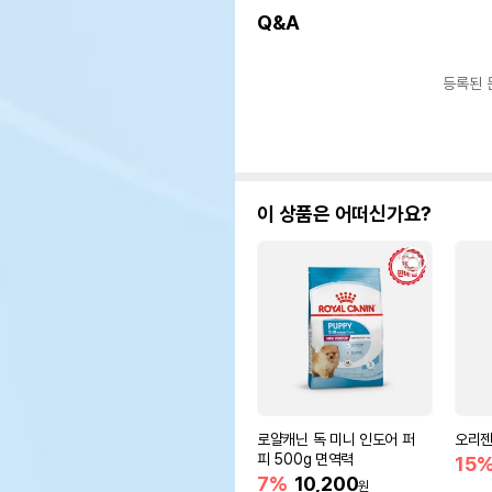
Q&A
등록된 
이 상품은 어떠신가요?
로얄캐닌 독 미니 인도어 퍼
오리젠
피 500g 면역력
15
7%
10,200
원