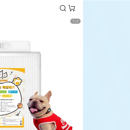
1
/
2