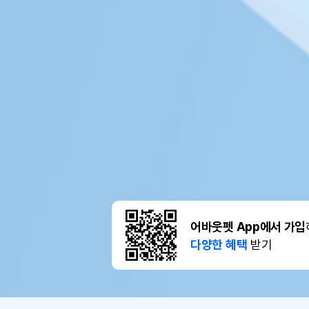
어바웃펫 App에서 가입
다양한 혜택
받기