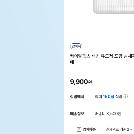
강아지
케이알펫츠 배변 유도제 포함 냄새제거
매
9,900
원
적립혜택
최대
150점
적립
배송정보
배송비 3,500원
업체배송
결제완료 기준 2 ~