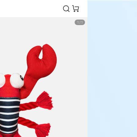
1
/
1