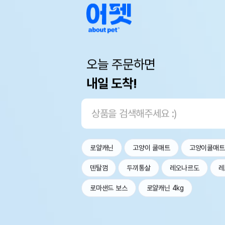
오늘 주문하면
내일 도착!
로얄캐닌
고양이 쿨매트
고양이쿨매트
덴탈껌
두끼통살
레오나르도
레
로마샌드 보스
로얄캐닌 4kg