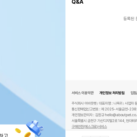
Q&A
등록된 
서비스 이용약관
개인정보 처리방침
입점
주식회사 어바웃펫
대표자명 : 나옥귀
사업자 등
통신판매업신고번호 : 제 2025-서울금천-238
개인정보관리자 : 김원규 hello@aboutpet.co.
서울특별시 금천구 가산디지털2로 144, 현대테라
구매안전(에스크로)서비스
© copyright (c) www.aboutpet.co.kr all r
하고