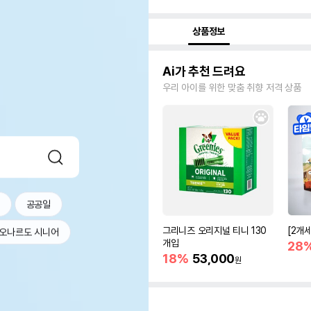
상품정보
Ai가 추천 드려요
우리 아이를 위한 맞춤 취향 저격 상품
공공일
그리니즈 오리지널 티니 130
[2개
오나르도 시니어
개입
28
18%
53,000
원