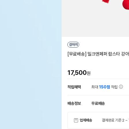
강아지
[무료배송] 밀크앤페퍼 랍스타 강
17,500
원
적립혜택
최대
150점
적립
배송정보
무료배송
업체배송
결제완료 기준 2 ~