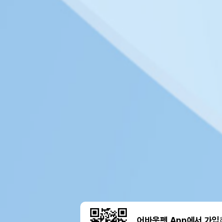
어바웃펫 App에서 가입