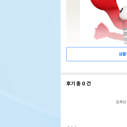
상품
후기 총
0
건
등록된