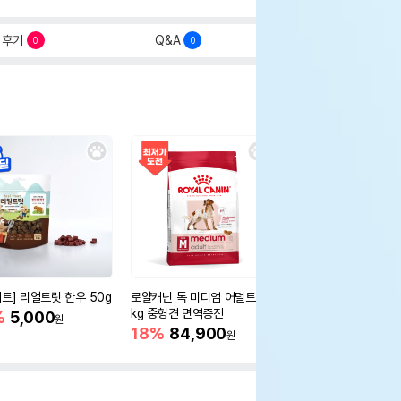
후기
Q&A
0
0
세트] 리얼트릿 한우 50g
로얄캐닌 독 미디엄 어덜트 10
오리젠 독 스몰브리드 4
kg 중형견 면역증진
%
5,000
15%
75,400
원
원
18%
84,900
원