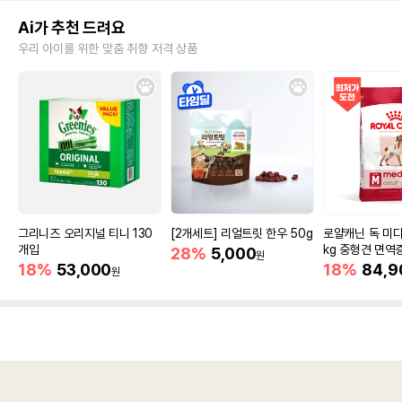
Ai가 추천 드려요
우리 아이를 위한 맞춤 취향 저격 상품
그리니즈 오리지널 티니 130
[2개세트] 리얼트릿 한우 50g
로얄캐닌 독 미디
개입
kg 중형견 면역
28%
5,000
원
18%
53,000
18%
84,9
원