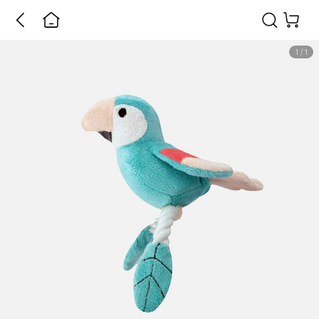
1
/
1