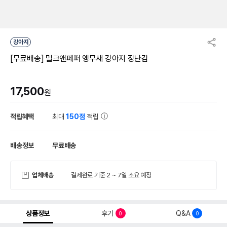
강아지
[무료배송] 밀크앤페퍼 앵무새 강아지 장난감
17,500
원
적립혜택
최대
150점
적립
배송정보
무료배송
업체배송
결제완료 기준 2 ~ 7일 소요 예정
상품정보
후기
Q&A
0
0