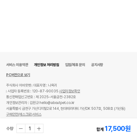
서비스 이용약관
개인정보 처리방침
입점/제휴 문의
공지사항
PC버전으로 보기
주식회사 어바웃펫
대표자명 : 나옥귀
사업자 등록번호 : 120-87-90035
사업자정보확인
통신판매업신고번호 : 제 2025-서울금천-2382호
개인정보관리자 : 김원규 hello@aboutpet.co.kr
서울특별시 금천구 가산디지털2로 144, 현대테라타워 가산DK 507호, 508호 (가산동)
구매안전(에스크로)서비스
© copyright (c) www.aboutpet.co.kr all rights reserved.
17,500
원
수량
합계