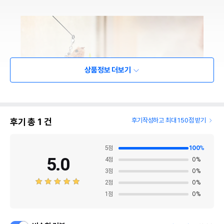
상품정보 더보기
후기 총
1
건
후기작성하고 최대 150점 받기
5
점
100
%
5.0
4
점
0
%
3
점
0
%
2
점
0
%
1
점
0
%