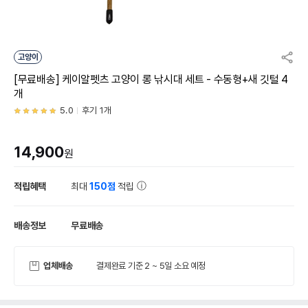
고양이
[무료배송] 케이알펫츠 고양이 롱 낚시대 세트 - 수동형+새 깃털 4
개
5.0
후기 1개
14,900
원
적립혜택
최대
150점
적립
배송정보
무료배송
업체배송
결제완료 기준 2 ~ 5일 소요 예정