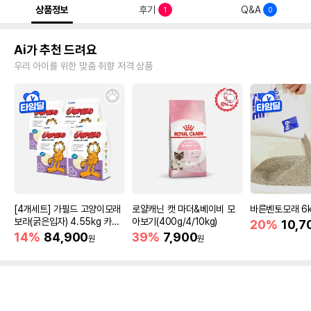
상품정보
후기
Q&A
1
0
Ai가 추천 드려요
우리 아이를 위한 맞춤 취향 저격 상품
[4개세트] 가필드 고양이모래
로얄캐닌 캣 마더&베이비 모
바른벤토모래 6
보라(굵은입자) 4.55kg 카사
아보기(400g/4/10kg)
20%
10,7
바모래
14%
84,900
39%
7,900
원
원