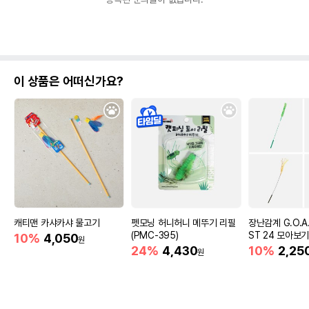
이 상품은 어떠신가요?
캐티맨 카샤카샤 물고기
펫모닝 허니허니 메뚜기 리필
장난감계 G.O.A
(PMC-395)
ST 24 모아보기
10%
4,050
원
24%
4,430
10%
2,25
원