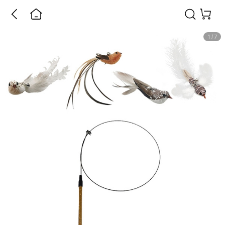
1
/
7