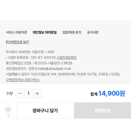
서비스 이용약관
개인정보 처리방침
입점/제휴 문의
공지사항
PC버전으로 보기
주식회사 어바웃펫
대표자명 : 나옥귀
사업자 등록번호 : 120-87-90035
사업자정보확인
통신판매업신고번호 : 제 2025-서울금천-2382호
개인정보관리자 : 김원규 hello@aboutpet.co.kr
서울특별시 금천구 가산디지털2로 144, 현대테라타워 가산DK 507호, 508호 (가산동)
구매안전(에스크로)서비스
© copyright (c) www.aboutpet.co.kr all rights reserved.
14,900
원
수량
합계
장바구니 담기
판매종료
찜
처방사료 주문 시 확인해주세요!
쿠폰보기
적립혜택
취소/ 교환/ 환불
유통기한 임박 상품
최저가 도전 상품
AI검색
AI검색