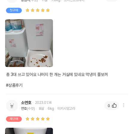
옹심이
(수컷)
11살
7.8kg
코리안쇼트헤어
첫구매
총 3대 쓰고 있어요 나머지 한 개는 거실에 있네요 막냉이 쫄보꺼

#상품후기
소연호
2023.01.14
0
연호
(수컷)
8살
6kg
터키시앙고라
재구매