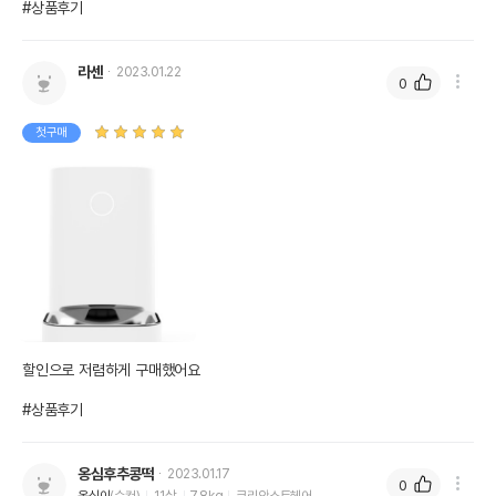
#상품후기
라센
2023.01.22
0
첫구매
할인으로 저렴하게 구매했어요 

#상품후기
옹심후추콩떡
2023.01.17
0