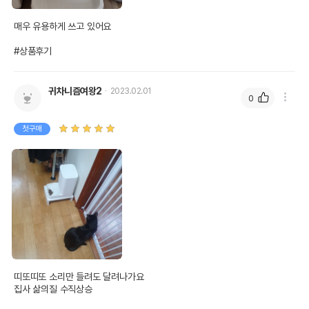
매우 유용하게 쓰고 있어요

#상품후기
귀차니즘여왕2
2023.02.01
0
첫구매
띠또띠또 소리만 들려도 달려나가요

집사 삶의질 수직상승 
