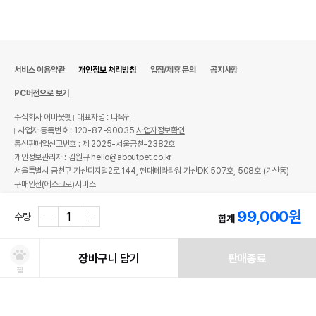
서비스 이용약관
개인정보 처리방침
입점/제휴 문의
공지사항
PC버전으로 보기
주식회사 어바웃펫
대표자명 : 나옥귀
사업자 등록번호 : 120-87-90035
사업자정보확인
통신판매업신고번호 : 제 2025-서울금천-2382호
개인정보관리자 : 김원규 hello@aboutpet.co.kr
서울특별시 금천구 가산디지털2로 144, 현대테라타워 가산DK 507호, 508호 (가산동)
구매안전(에스크로)서비스
© copyright (c) www.aboutpet.co.kr all rights reserved.
99,000
원
수량
합계
장바구니 담기
판매종료
찜
처방사료 주문 시 확인해주세요!
쿠폰보기
적립혜택
취소/ 교환/ 환불
유통기한 임박 상품
최저가 도전 상품
AI검색
AI검색