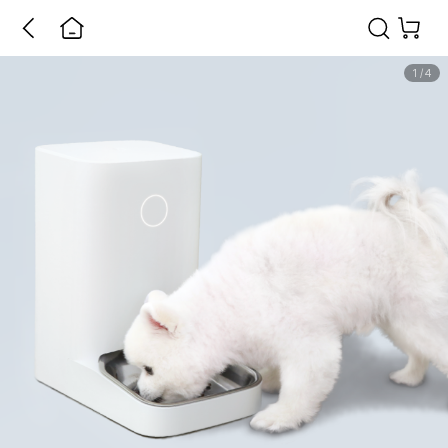
1
/
4