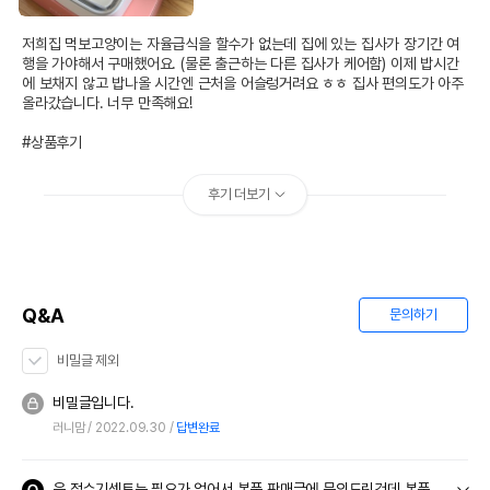
저희집 먹보고양이는 자율급식을 할수가 없는데 집에 있는 집사가 장기간 여
행을 가야해서 구매했어요. (물론 출근하는 다른 집사가 케어함) 이제 밥시간
에 보채지 않고 밥나올 시간엔 근처을 어슬렁거려요 ㅎㅎ 집사 편의도가 아주 
올라갔습니다. 너무 만족해요!

#상품후기
후기 더보기
Q&A
문의하기
비밀글 제외
비밀글입니다.
러니맘
2022.09.30
답변완료
음 정수기셋트는 필요가 없어서 본품 판매글에 문의드린건데 본품만 판매하는거에는 식기증정이 끝났다는 애기인가요?