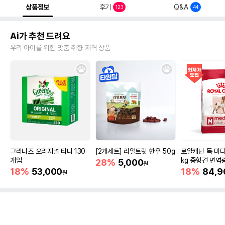
상품정보
후기
Q&A
123
44
Ai가 추천 드려요
우리 아이를 위한 맞춤 취향 저격 상품
그리니즈 오리지널 티니 130
[2개세트] 리얼트릿 한우 50g
로얄캐닌 독 미디
개입
kg 중형견 면역
28%
5,000
원
18%
53,000
18%
84,9
원