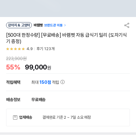
강아지 & 고양이
바램펫
브랜드관 이동
[500대 한정수량] [무료배송] 바램펫 자동 급식기 밀리 (도자기식
기 증정)
4.9
후기 123개
223,900원
55%
99,000
원
적립혜택
최대
150점
적립
배송정보
무료배송
업체배송
결제완료 기준 2 ~ 7일 소요 예정