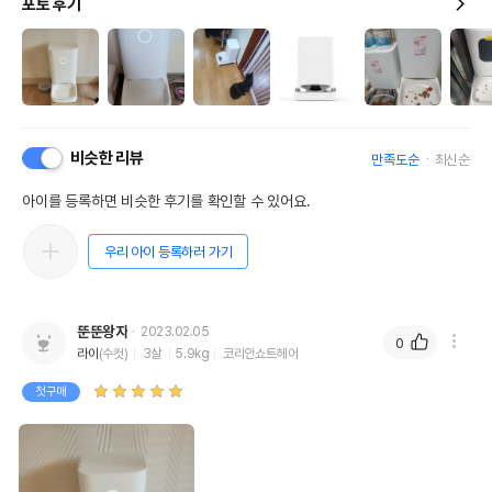
포토 후기
비슷한 리뷰
만족도순
최신순
아이를 등록하면 비슷한 후기를 확인할 수 있어요.
우리 아이 등록하러 가기
뚠뚠왕자
2023.02.05
0
라이
(수컷)
3살
5.9kg
코리안쇼트헤어
첫구매