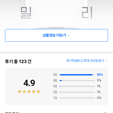
상품정보 더보기
후기 총
123
건
후기작성하고 최대 150점 받기
5
점
93
%
4.9
4
점
5
%
3
점
1
%
2
점
1
%
1
점
0
%