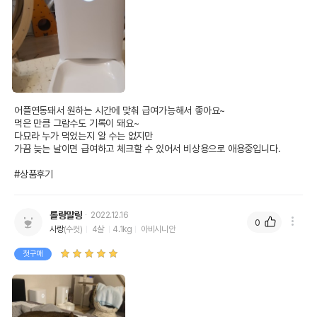
어플연동돼서 원하는 시간에 맞춰 급여가능해서 좋아요~

먹은 만큼 그람수도 기록이 돼요~

다묘라 누가 먹었는지 알 수는 없지만

가끔 늦는 날이면 급여하고 체크할 수 있어서 비상용으로 애용중입니다.

#상품후기
롤랑말랑
2022.12.16
0
사랑
(수컷)
4살
4.1kg
아비시니안
첫구매