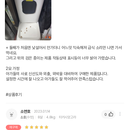
+ 둘째가 처음엔 낯설어서 안가더니 어느덧 익숙해져 급식 소리만 나면 가서 
먹네요.

그리고 위의 검은 종이는 제품 작동상태 표시등이 너무 밝아 가렸습니다.

2묘 가정 

아가들의 사료 신선도와 외출, 외박을 대비하여 구매한 제품입니다.

설정한 시간에 잘 나오고 아가들도 잘 먹어주어 만족스럽습니다.

#상품후기
소연호
2023.01.14
0
소호
(수컷)
8살
4.8kg
터키시앙고라
재구매