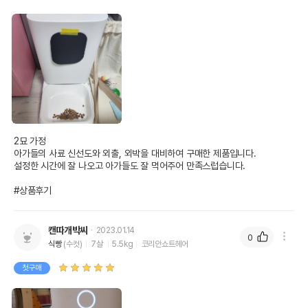
2묘 가정 

아가들의 사료 신선도와 외출, 외박을 대비하여 구매한 제품입니다.

설정한 시간에 잘 나오고 아가들도 잘 먹어주어 만족스럽습니다.

#상품후기
캔따개박씨
2023.01.14
0
식빵
(수컷)
7살
5.5kg
코리안쇼트헤어
첫구매