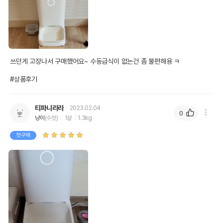
쓰던게 고장나서 구매했어요~ 수동급식이 없는건 좀 불편해용 ㅋ

#상품후기
티파니라라
2023.02.04
0
냥이
(수컷)
1살
1.3kg
첫구매