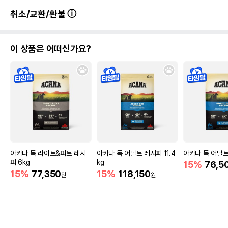
취소/교환/환불
이 상품은 어떠신가요?
아카나 독 라이트&피트 레시
아카나 독 어덜트 레시피 11.4
아카나 독 어덜트
피 6kg
kg
15%
76,5
15%
77,350
15%
118,150
원
원