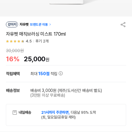
강아지
자유펫
브랜드관 이동
자유펫 매직브러싱 미스트 170ml
4.5
후기 2개
30,000원
16%
25,000
원
적립혜택
최대
150점
적립
배송정보
배송비 3,000원
(제주/도서산간 배송비 별도)
(3만원 이상 무료배송)
내일배송
21시까지 주문하면,
다음날 95% 도착
(토, 일요일/공휴일 제외)