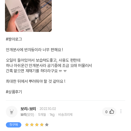
#짱아로그

안개분사에 반자동이라 너무 편해요 !

오일이 들어있어서 보습력도좋고, 사용도 편한데

하나 아쉬운건 안개분사라 공기중에 조금 오래 머물러서

간혹 맡으면 재채기를 하더라구요 ㅠ ㅠ 

최대한 뒤에서 뿌려줘야 할 것 같아요 !

#상품후기
보리-보리
2022.10.02
0
보리
(암컷)
5개월
1kg
비숑프리제
첫구매