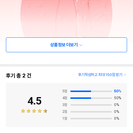
상품정보 더보기
후기 총
2
건
후기작성하고 최대 150점 받기
5
점
50
%
4.5
4
점
50
%
3
점
0
%
2
점
0
%
1
점
0
%