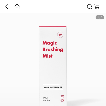
1
/
3