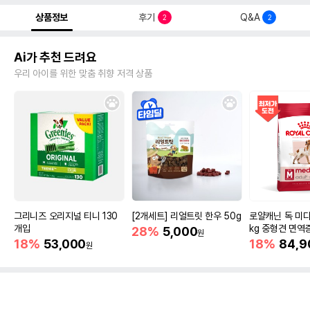
상품정보
후기
Q&A
2
2
Ai가 추천 드려요
우리 아이를 위한 맞춤 취향 저격 상품
그리니즈 오리지널 티니 130
[2개세트] 리얼트릿 한우 50g
로얄캐닌 독 미디
개입
kg 중형견 면역
28%
5,000
원
18%
53,000
18%
84,9
원