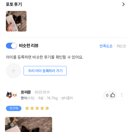
포토 후기
비슷한 리뷰
만족도순
최신순
아이를 등록하면 비슷한 후기를 확인할 수 있어요.
우리 아이 등록하러 가기
몽찌룽
2022.10.11
0
짱아
(수컷)
6살
16.7kg
보더콜리
첫구매