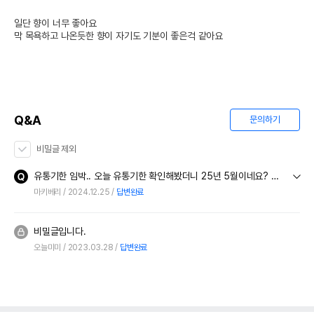
일단 향이 너무 좋아요

막 목욕하고 나온듯한 향이 자기도 기분이 좋은걱 같아요
Q&A
문의하기
비밀글 제외
유통기한 임박.. 오늘 유통기한 확인해봤더니 25년 5월이네요? 작년에 샀던게 26년까지 였는데..ㅠㅜ
마키베리
2024.12.25
답변완료
비밀글입니다.
오늘미미
2023.03.28
답변완료