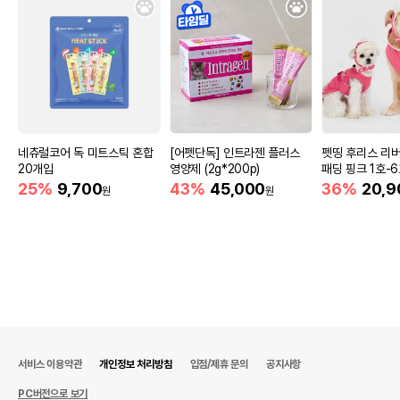
네츄럴코어 독 미트스틱 혼합
[어펫단독] 인트라젠 플러스
펫띵 후리스 리
20개입
영양제 (2g*200p)
패딩 핑크 1호-
25%
9,700
43%
45,000
36%
20,9
원
원
서비스 이용약관
개인정보 처리방침
입점/제휴 문의
공지사항
PC버전으로 보기