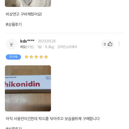
비상연고 구비해뒀어요!

#상품후기
kds****
2023.05.25
0
레오
(수컷)
1살
5.2kg
코리안쇼트헤어
첫구매
아직 사용전이긴한데 턱드름 닦아주고 보습을위해 구매합니다 
