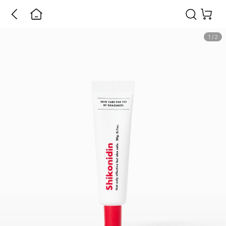
1
/
2