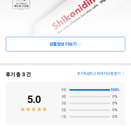
상품정보 더보기
후기 총
3
건
후기작성하고 최대 150점 받기
5
점
100
%
5.0
4
점
0
%
3
점
0
%
2
점
0
%
1
점
0
%