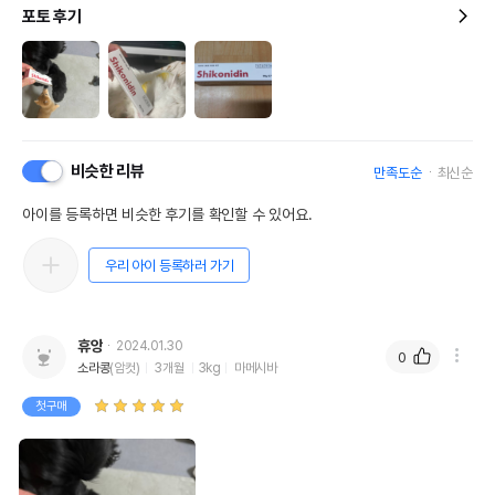
포토 후기
비슷한 리뷰
만족도순
최신순
아이를 등록하면 비슷한 후기를 확인할 수 있어요.
우리 아이 등록하러 가기
휴앙
2024.01.30
0
소라콩
(암컷)
3개월
3kg
마메시바
첫구매