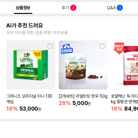
상품정보
후기
Q&A
3
1
Ai가 추천 드려요
우리 아이를 위한 맞춤 취향 저격 상품
그리니즈 오리지널 티니 130
[2개세트] 리얼트릿 한우 50g
로얄캐닌 독 미디
개입
kg 중형견 면역
28%
5,000
원
18%
53,000
18%
84,9
원