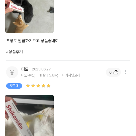
포장도 깔금하게오고 상품좋네여 

#상품후기
티모
2023.06.27
0
티모
(수컷)
11살
5.6kg
터키시앙고라
첫구매