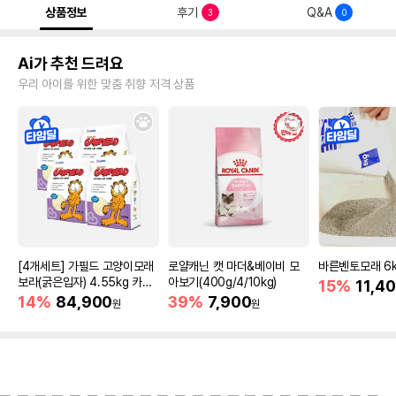
상품정보
후기
Q&A
3
0
Ai가 추천 드려요
우리 아이를 위한 맞춤 취향 저격 상품
[4개세트] 가필드 고양이모래
로얄캐닌 캣 마더&베이비 모
바른벤토모래 6
보라(굵은입자) 4.55kg 카사
아보기(400g/4/10kg)
15%
11,4
바모래
14%
84,900
39%
7,900
원
원