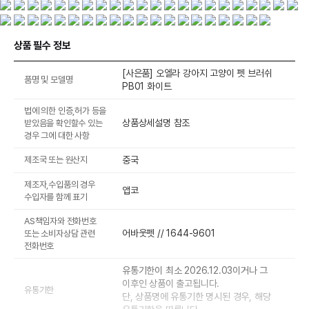
상품 필수 정보
[사은품] 오엘라 강아지 고양이 펫 브러쉬
품명 및 모델명
PB01 화이트
법에 의한 인증,허가 등을
상품상세설명 참조
받았음을 확인할수 있는
경우 그에 대한 사항
제조국 또는 원산지
중국
제조자,수입품의 경우
앱코
수입자를 함께 표기
AS책임자와 전화번호
어바웃펫 // 1644-9601
또는 소비자상담 관련
전화번호
유통기한이 최소 2026.12.03이거나 그
이후인 상품이 출고됩니다.
유통기한
단, 상품명에 유통기한 명시된 경우, 해당