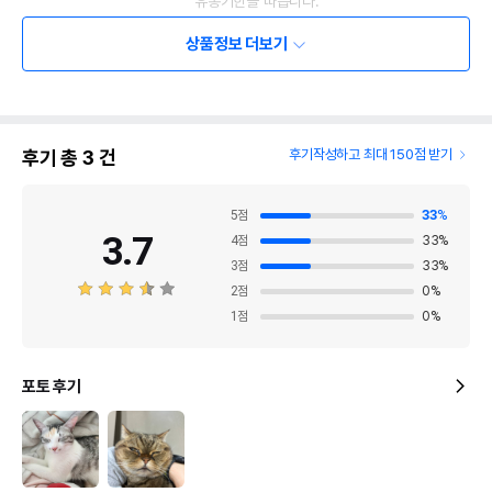
유통기한을 따릅니다.
상품정보 더보기
후기 총
3
건
후기작성하고 최대 150점 받기
5
점
33
%
3.7
4
점
33
%
3
점
33
%
2
점
0
%
1
점
0
%
포토 후기