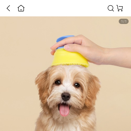
1
/
1