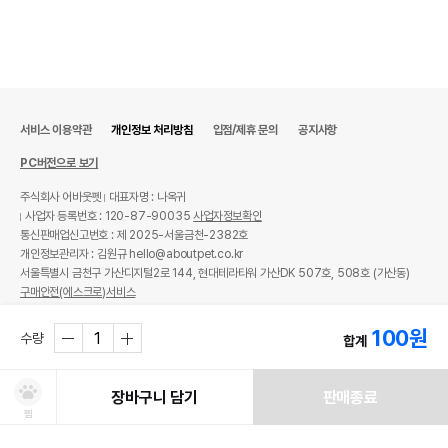
서비스 이용약관
개인정보 처리방침
입점/제휴 문의
공지사항
PC버전으로 보기
주식회사 어바웃펫
대표자명 : 나옥귀
사업자 등록번호 : 120-87-90035
사업자정보확인
통신판매업신고번호 : 제 2025-서울금천-2382호
개인정보관리자 : 김원규 hello@aboutpet.co.kr
서울특별시 금천구 가산디지털2로 144, 현대테라타워 가산DK 507호, 508호 (가산동)
구매안전(에스크로)서비스
© copyright (c) www.aboutpet.co.kr all rights reserved.
100
원
수량
합계
장바구니 담기
판매종료
찜