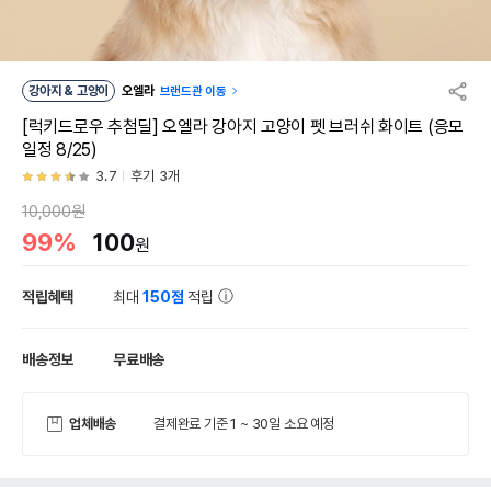
강아지 & 고양이
오엘라
브랜드관 이동
[럭키드로우 추첨딜] 오엘라 강아지 고양이 펫 브러쉬 화이트 (응모
일정 8/25)
3.7
후기 3개
10,000원
99%
100
원
적립혜택
최대
150점
적립
배송정보
무료배송
업체배송
결제완료 기준 1 ~ 30일 소요 예정