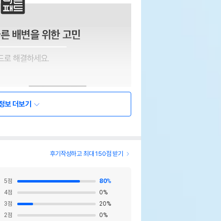
정보 더보기
후기작성하고 최대 150점 받기
5
점
80
%
4
점
0
%
3
점
20
%
2
점
0
%