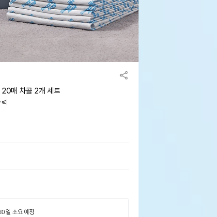
20매 차콜 2개 세트
수력
 30일 소요 예정