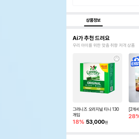
상품정보
Ai가 추천 드려요
우리 아이를 위한 맞춤 취향 저격 상품
그리니즈 오리지널 티니 130
[2개
개입
28
18%
53,000
원