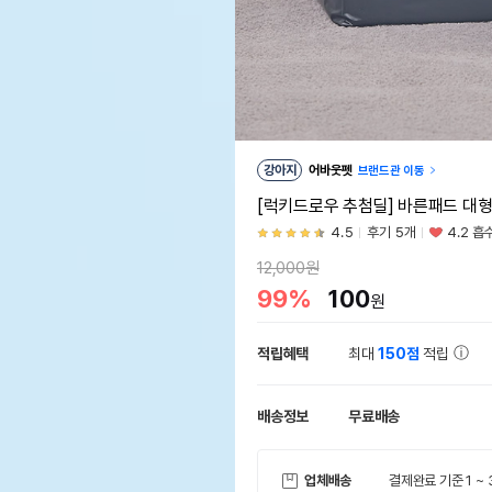
강아지
어바웃펫
브랜드관 이동
[럭키드로우 추첨딜] 바른패드 대형 
4.5
후기 5개
4.2 흡
12,000원
99%
100
원
적립혜택
최대
150점
적립
배송정보
무료배송
업체배송
결제완료 기준 1 ~