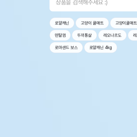
로얄캐닌
고양이 쿨매트
고양이쿨매트
덴탈껌
두끼통살
레오나르도
레
로마샌드 보스
로얄캐닌 4kg