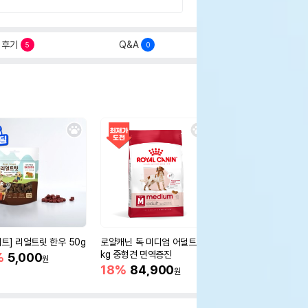
후기
Q&A
5
0
세트] 리얼트릿 한우 50g
로얄캐닌 독 미디엄 어덜트 10
오리젠 독 스몰브리드 4
kg 중형견 면역증진
%
5,000
15%
75,400
원
원
18%
84,900
원