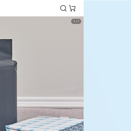
1
/
7