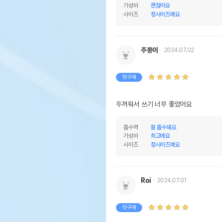
가성비
괜찮아요
사이즈
정사이즈예요
주몽이
2024.07.02
첫구매
두꺼워서 쓰기 너무 좋았어요
흡수력
잘 흡수돼요
가성비
최고에요
사이즈
정사이즈예요
Roi
2024.07.01
첫구매