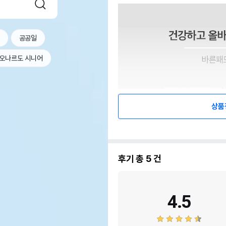
공공일
오나르도 시니어
상품
후기 총
5
건
4.5