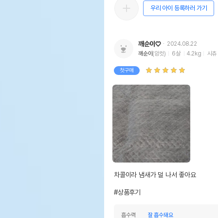
우리 아이 등록하러 가기
깨순이♡
2024.08.22
깨순이
(암컷)
6살
4.2kg
시츄
첫구매
차콜이라 냄새가 덜 나서 좋아요

#상품후기
흡수력
잘 흡수돼요