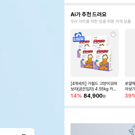
Ai가 추천 드려요
우리 아이를 위한 맞춤 취향 저격 상품
[4개세트] 가필드 고양이모래
로얄캐
보라(굵은입자) 4.55kg 카사
아보기(
바모래
14%
84,900
39
원