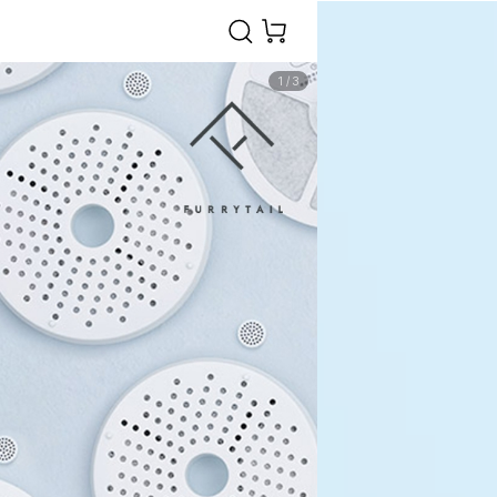
1
/
3