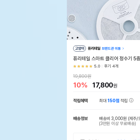
고양이
퓨리테일
브랜드관 이동
퓨리테일 스마트 클리어 정수기 5중 
5.0
후기 4개
19,800원
10%
17,800
원
적립혜택
최대
150점
적립
배송정보
배송비 3,000원
(제주/
(3만원 이상 무료배송)