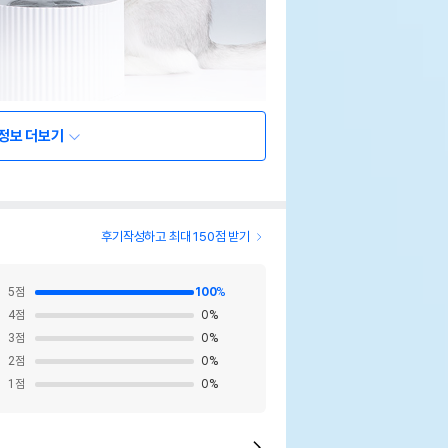
정보 더보기
후기작성하고 최대 150점 받기
5
점
100
%
4
점
0
%
3
점
0
%
2
점
0
%
1
점
0
%