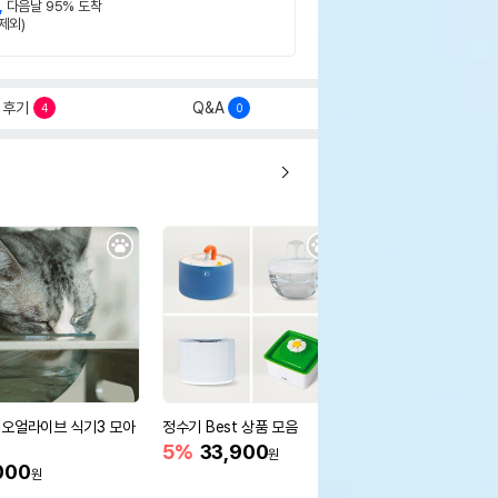
,
다음날 95% 도착
제외)
후기
Q&A
4
0
오얼라이브 식기3 모아
정수기 Best 상품 모음
[20%쿠폰] 레오나르
생육 드링크 오리 40g
5%
33,900
원
000
11%
1,600
원
원