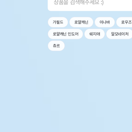
가필드
로얄캐닌
이나바
로우즈
로얄캐닌 인도어
쉐지애
알모네이처
츄르