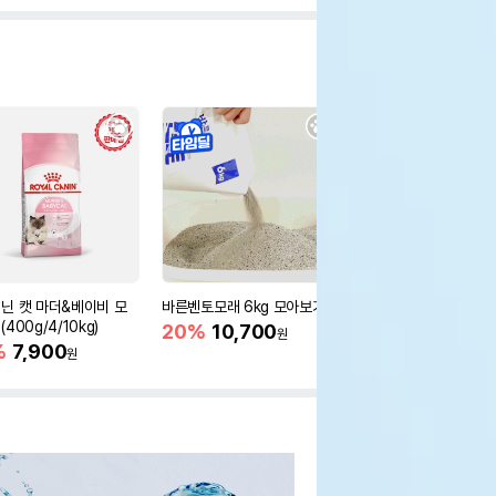
닌 캣 마더&베이비 모
바른벤토모래 6kg 모아보기
로얄캐닌 캣 인도어 4k
400g/4/10kg)
새 감소
20%
10,700
원
%
7,900
16%
55,000
원
원