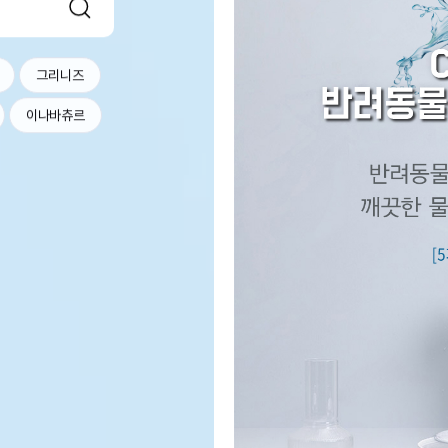
그리니즈
이나바츄르