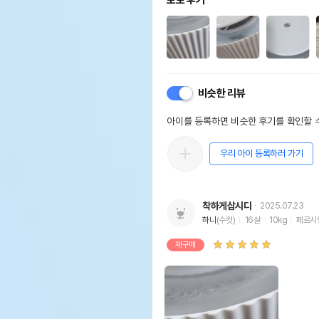
포토 후기
비슷한 리뷰
아이를 등록하면 비슷한 후기를 확인할 수
우리 아이 등록하러 가기
착하게삽시다
2025.07.23
하니
(수컷)
16살
10kg
페르시
재구매