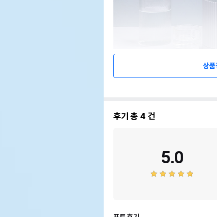
상품
후기 총
4
건
5.0