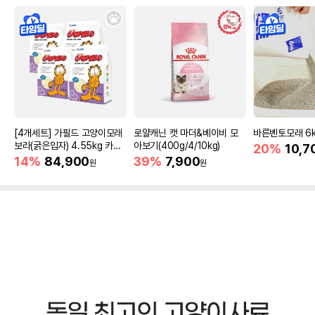
[4개세트] 가필드 고양이모래
로얄캐닌 캣 마더&베이비 모
바른벤토모래 6
보라(굵은입자) 4.55kg 카사
아보기(400g/4/10kg)
20%
10,7
바모래
14%
84,900
39%
7,900
원
원