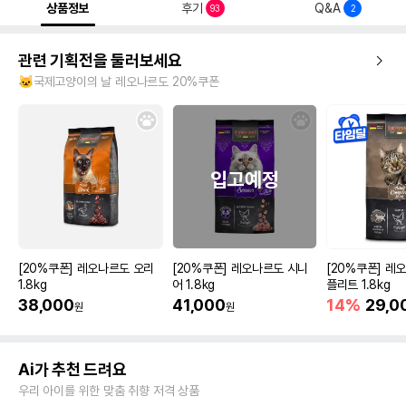
상품정보
후기
Q&A
93
2
관련 기획전을 둘러보세요
🐱국제고양이의 날 레오나르도 20%쿠폰
[20%쿠폰] 레오나르도 오리
[20%쿠폰] 레오나르도 시니
[20%쿠폰] 레
1.8kg
어 1.8kg
플리트 1.8kg
38,000
41,000
14%
29,0
원
원
Ai가 추천 드려요
우리 아이를 위한 맞춤 취향 저격 상품