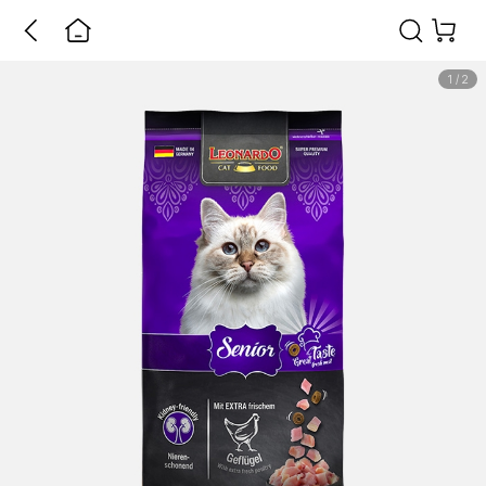
1
/
2