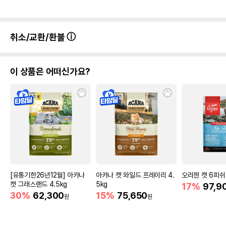
취소/교환/환불
이 상품은 어떠신가요?
[유통기한26년12월] 아카나
아카나 캣 와일드 프레이리 4.
오리젠 캣 6피쉬 
캣 그래스랜드 4.5kg
5kg
17%
97,9
30%
62,300
15%
75,650
원
원