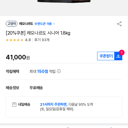
고양이
레오나르도
브랜드관 이동
[20%쿠폰] 레오나르도 시니어 1.8kg
4.8
후기 93개
1
41,000
쿠폰받기
원
적립혜택
최대
150점
적립
배송정보
무료배송
내일배송
21시까지 주문하면,
다음날 95% 도착
(토, 일요일/공휴일 제외)