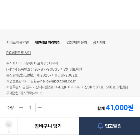
서비스 이용약관
개인정보 처리방침
입점/제휴 문의
공지사항
PC버전으로 보기
주식회사 어바웃펫
대표자명 : 나옥귀
사업자 등록번호 : 120-87-90035
사업자정보확인
통신판매업신고번호 : 제 2025-서울금천-2382호
개인정보관리자 : 김원규 hello@aboutpet.co.kr
서울특별시 금천구 가산디지털2로 144, 현대테라타워 가산DK 507호, 508호 (가산동)
구매안전(에스크로)서비스
© copyright (c) www.aboutpet.co.kr all rights reserved.
41,000
원
수량
합계
장바구니 담기
입고알림
찜