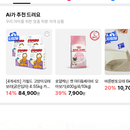
Ai가 추천 드려요
우리 아이를 위한 맞춤 취향 저격 상품
[4개세트] 가필드 고양이모래
로얄캐닌 캣 마더&베이비 모
바른벤토모래 6
보라(굵은입자) 4.55kg 카사
아보기(400g/4/10kg)
20%
10,7
바모래
14%
84,900
39%
7,900
원
원