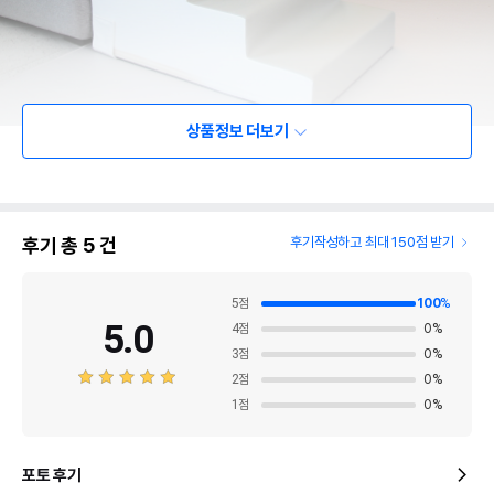
상품정보 더보기
후기 총
5
건
후기작성하고 최대 150점 받기
5
점
100
%
5.0
4
점
0
%
3
점
0
%
2
점
0
%
1
점
0
%
포토 후기