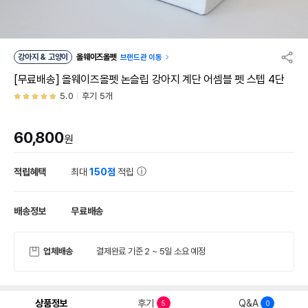
강아지 & 고양이
올웨이즈올펫
브랜드관 이동
[무료배송] 올웨이즈올펫 논슬립 강아지 계단 어셈블 펫 스텝 4단
5.0
후기 5개
60,800
원
적립혜택
최대
150점
적립
배송정보
무료배송
업체배송
결제완료 기준 2 ~ 5일 소요 예정
상품정보
후기
Q&A
5
0