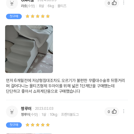
GA미술
2024.06.03
0
라흐
(수컷)
8살
6kg
몰티즈
첫구매
먼저 6개월전에 저상형침대조차도 오르기가 불편한 무릎대수술후 뒤뚱거리
며 걸어다니는 몰티즈형제 두아이를 위해 넓은 1단계단을 구매했는데

단단하고 좋아서 쇼파계단용으로 구매했습니다
짱루이
2023.02.03
0
짱루이
(수컷)
1살
10kg
프렌치불도그
첫구매