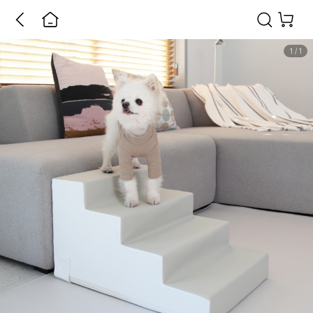
1
/
1