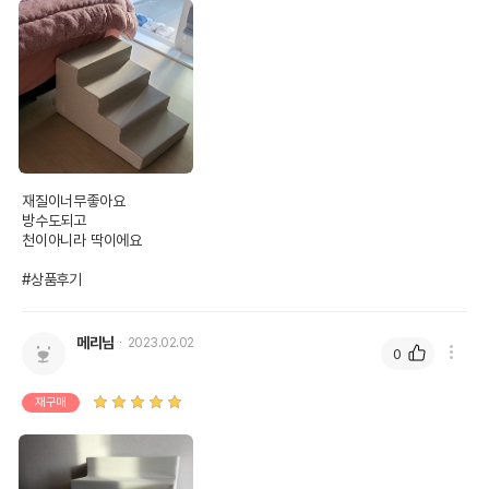
재질이너무좋아요

방수도되고

천이아니라 딱이에요

#상품후기
메리님
2023.02.02
0
재구매