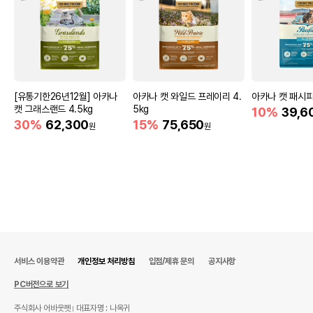
[유통기한26년12월] 아카나
아카나 캣 와일드 프레이리 4.
아카나 캣 패시피카
캣 그래스랜드 4.5kg
5kg
10%
39,6
30%
62,300
15%
75,650
원
원
서비스 이용약관
개인정보 처리방침
입점/제휴 문의
공지사항
PC버전으로 보기
주식회사 어바웃펫
대표자명 : 나옥귀