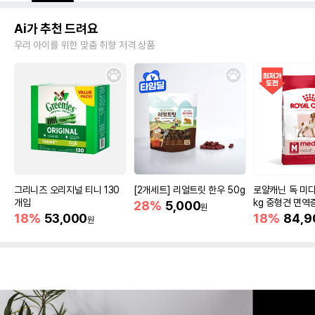
Ai가 추천 드려요
우리 아이를 위한 맞춤 취향 저격 상품
그리니즈 오리지널 티니 130
[2개세트] 리얼트릿 한우 50g
로얄캐닌 독 미디
개입
kg 중형견 면역
28%
5,000
원
18%
53,000
18%
84,9
원