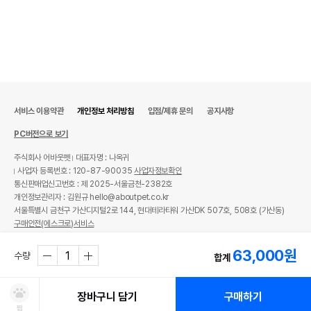
서비스 이용약관
개인정보 처리방침
입점/제휴 문의
공지사항
PC버전으로 보기
주식회사 어바웃펫
대표자명 : 나옥귀
사업자 등록번호 : 120-87-90035
사업자정보확인
통신판매업신고번호 : 제 2025-서울금천-2382호
개인정보관리자 : 김원규 hello@aboutpet.co.kr
서울특별시 금천구 가산디지털2로 144, 현대테라타워 가산DK 507호, 508호 (가산동)
구매안전(에스크로)서비스
© copyright (c) www.aboutpet.co.kr all rights reserved.
63,000
원
수량
합계
장바구니 담기
구매하기
찜