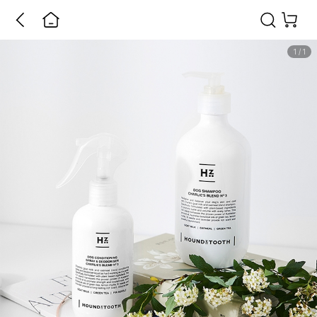
1
/
1