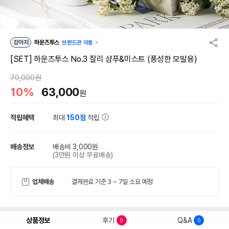
강아지
하운즈투스
브랜드관 이동
[SET] 하운즈투스 No.3 찰리 샴푸&미스트 (풍성한 모발용)
70,000원
10%
63,000
원
적립혜택
최대
150점
적립
배송정보
배송비 3,000원
(3만원 이상 무료배송)
업체배송
결제완료 기준 3 ~ 7일 소요 예정
상품정보
후기
Q&A
0
0