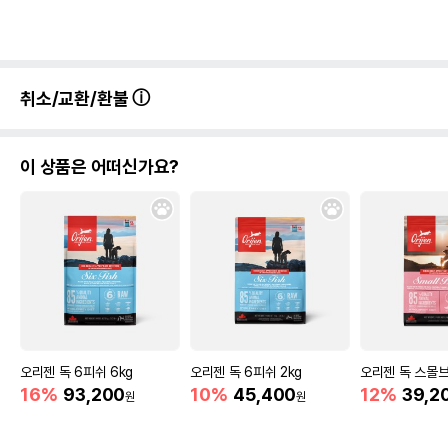
취소/교환/환불
이 상품은 어떠신가요?
오리젠 독 6피쉬 6kg
오리젠 독 6피쉬 2kg
오리젠 독 스몰브리
16%
93,200
10%
45,400
12%
39,2
원
원