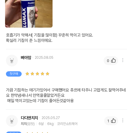
호흡기가 약해서( 기침을 많이함) 꾸준히 먹이고 있어요.

확실리 기침이 준 느낌이에요. 
삐아맘
2025.08.05
0
첫구매
가끔 기침하는 애기가있어서 구매했어요 츄르에 타주니 고맙게도 잘먹어주네
요 한약냄새나서 안먹을줄알았거든요

 매일 먹이고있는데 기침이 줄어든것같아용
다다앤치치
2025.05.27
1
치치
(암컷)
6살
6kg
코리안쇼트헤어