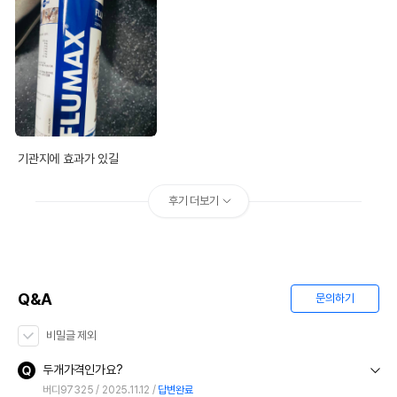
AS책임자와 전화번호
어바웃펫 // 1644-9601
또는 소비자상담 관련
전화번호
유통기한이 최소 2026.12.07이거나 그
이후인 상품이 출고됩니다.
유통기한
단, 상품명에 유통기한 명시된 경우, 해당
유통기한을 따릅니다.
기관지에 효과가 있길
후기 더보기
Q&A
문의하기
비밀글 제외
두개가격인가요?
버디97325
2025.11.12
답변완료