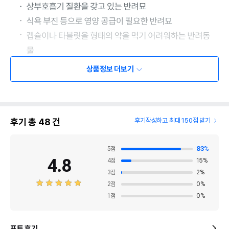
상품정보 더보기
후기 총
48
건
후기작성하고 최대 150점 받기
5
점
83
%
4.8
4
점
15
%
3
점
2
%
2
점
0
%
1
점
0
%
포토 후기