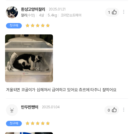
환상고양이찰리
2025.01.21
1
찰리
(수컷)
4살
5.4kg
코리안쇼트헤어
첫구매
상품 필수 정보
품명 및 모델명
벳플러스 플루멕스
법에 의한 인증,허가 등을
겨울되면 코골이가 심해져서 급여하고 있어요 츄르에 타주니 잘먹어요
상품상세설명 참조
받았음을 확인할수 있는
경우 그에 대한 사항
만두찐빵이
2025.01.04
제조국 또는 원산지
영국
0
제조자,수입품의 경우
벳플러스
첫구매
수입자를 함께 표기