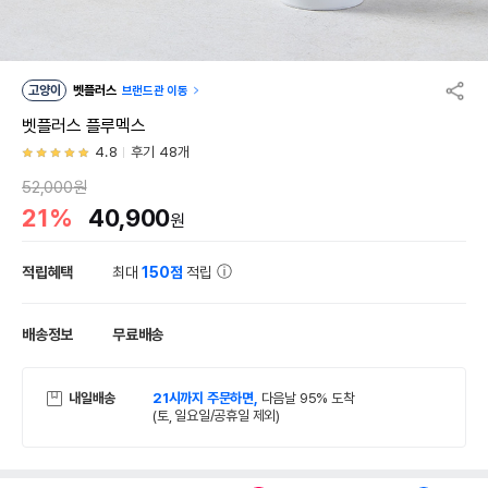
고양이
벳플러스
브랜드관 이동
벳플러스 플루멕스
4.8
후기 48개
52,000원
21%
40,900
원
적립혜택
최대
150점
적립
배송정보
무료배송
내일배송
21시까지 주문하면,
다음날 95% 도착
(토, 일요일/공휴일 제외)