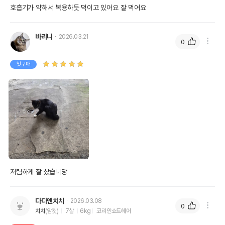
호흡기가 약해서 복용하듯 먹이고 있어요 잘 먹어요
바리니
2026.03.21
0
첫구매
저렴하게 잘 샀습니당
다다앤치치
2026.03.08
0
치치
(암컷)
7살
6kg
코리안쇼트헤어