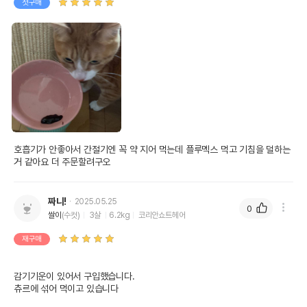
첫구매
호흡기가 안좋아서 간절기엔 꼭 약 지어 먹는데 플루멕스 먹고 기침을 덜하는
거 같아요 더 주문할려구오
짜니!
2025.05.25
0
쌀이
(수컷)
3살
6.2kg
코리안쇼트헤어
재구매
감기기운이 있어서 구입했습니다.

츄르에 섞어 먹이고 있습니다