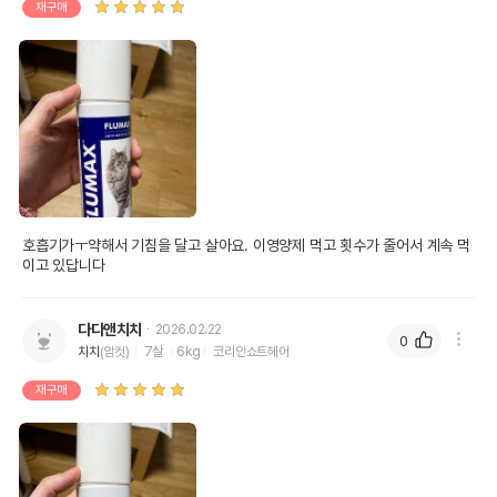
재구매
호흡기가ㅜ약해서 기침을 달고 살아요. 이영양제 먹고 횟수가 줄어서 계속 먹
이고 있답니다
다다앤치치
2026.02.22
0
치치
(암컷)
7살
6kg
코리안쇼트헤어
재구매