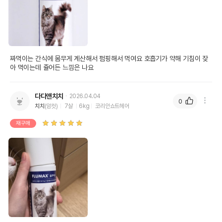
짜먹이는 간식에 몸무게 계산해서 펌핑해서 먹여요 호흡기가 약해 기침이 잦
아 먹이는데 쥴어든 느낌은 나요
다다앤치치
2026.04.04
0
치치
(암컷)
7살
6kg
코리안쇼트헤어
재구매