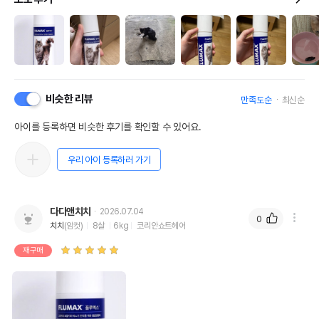
비슷한 리뷰
만족도순
최신순
아이를 등록하면 비슷한 후기를 확인할 수 있어요.
우리 아이 등록하러 가기
다다앤치치
2026.07.04
0
치치
(암컷)
8살
6kg
코리안쇼트헤어
재구매