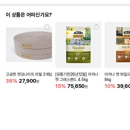
이 상품은 어떠신가요?
고공캣 캣모나이트 리필 3개입
[유통기한26년12월] 아카나
아카나 캣 와일드
캣 그래스랜드 4.5kg
8kg
36%
27,900
원
15%
75,650
10%
39,6
원