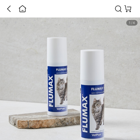
1
/
4