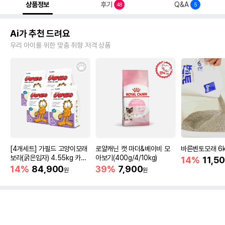
상품정보
후기
Q&A
48
5
Ai가 추천 드려요
우리 아이를 위한 맞춤 취향 저격 상품
[4개세트] 가필드 고양이모래
로얄캐닌 캣 마더&베이비 모
바른벤토모래 6
보라(굵은입자) 4.55kg 카사
아보기(400g/4/10kg)
14%
11,5
바모래
14%
84,900
39%
7,900
원
원