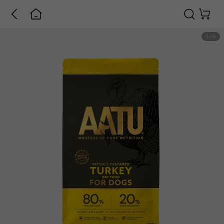
1
/
6