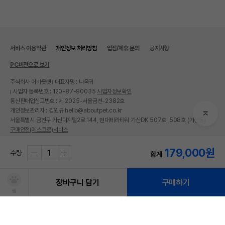
서비스 이용약관
개인정보 처리방침
입점/제휴 문의
공지사항
PC버전으로 보기
주식회사 어바웃펫
대표자명 : 나옥귀
사업자 등록번호 : 120-87-90035
사업자정보확인
통신판매업신고번호 : 제 2025-서울금천-2382호
개인정보관리자 : 김원규 hello@aboutpet.co.kr
서울특별시 금천구 가산디지털2로 144, 현대테라타워 가산DK 507호, 508호 (가산동)
구매안전(에스크로)서비스
© copyright (c) www.aboutpet.co.kr all rights reserved.
179,000
원
수량
합계
장바구니 담기
구매하기
찜
처방사료 주문 시 확인해주세요!
쿠폰보기
적립혜택
취소/ 교환/ 환불
유통기한 임박 상품
최저가 도전 상품
AI검색
AI검색