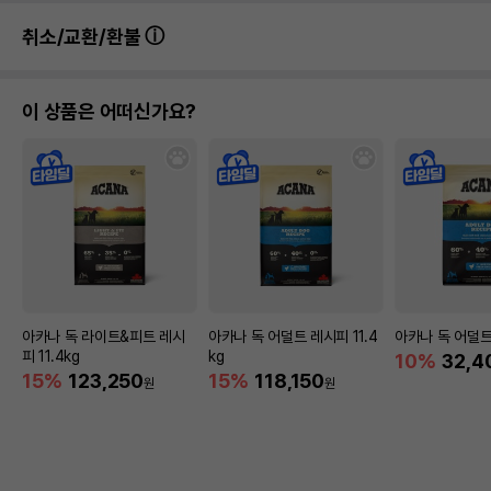
취소/교환/환불
이 상품은 어떠신가요?
아카나 독 라이트&피트 레시
아카나 독 어덜트 레시피 11.4
아카나 독 어덜트
피 11.4kg
kg
10%
32,4
15%
123,250
15%
118,150
원
원