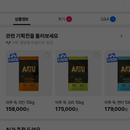
상품정보
후기
Q&A
3
1
관련 기획전을 둘러보세요
🐶 아투 중량별 리얼트릿 증정
아투 독 치킨 10kg
아투 독 오리 10kg
아투 독 연어 10
158,000
175,000
179,000
원
원
원
Ai가 추천 드려요