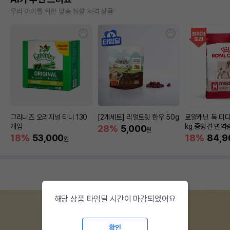
우리 아이를 위한 맞춤 취향 저격 상품
그리니즈 오리지널 티니 130
[2개세트] 리얼트릿 한우 50g
로얄캐닌 독 미디
개입
kg 중형견 면역
28%
5,000
원
18%
53,000
18%
84,9
원
해당 상품 타임딜 시간이 마감되었어요
확인