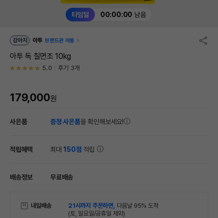
타임딜
00:00:00
남음
강아지
아투
브랜드관 이동
아투 독 칠면조 10kg
5.0
후기 3개
179,000
원
사은품
증정 사은품
을 확인해보세요!
적립혜택
최대
150점
적립
배송정보
무료배송
내일배송
21시까지 주문하면,
다음날 95% 도착
(토, 일요일/공휴일 제외)