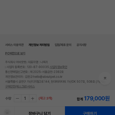
서비스 이용약관
개인정보 처리방침
입점/제휴 문의
공지사항
PC버전으로 보기
주식회사 어바웃펫
대표자명 : 나옥귀
사업자 등록번호 : 120-87-90035
사업자정보확인
통신판매업신고번호 : 제 2025-서울금천-2382호
개인정보관리자 : 김원규 hello@aboutpet.co.kr
서울특별시 금천구 가산디지털2로 144, 현대테라타워 가산DK 507호, 508호 (가산동)
구매안전(에스크로)서비스
© copyright (c) www.aboutpet.co.kr all rights reserved.
179,000
원
(재고 2개)
수량
합계
장바구니 담기
구매하기