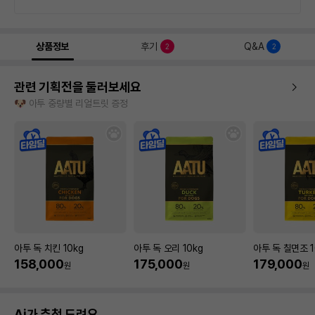
상품정보
후기
Q&A
2
2
관련 기획전을 둘러보세요
🐶 아투 중량별 리얼트릿 증정
아투 독 치킨 10kg
아투 독 오리 10kg
아투 독 칠면조 1
158,000
175,000
179,000
원
원
원
Ai가 추천 드려요