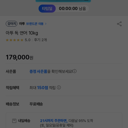
타임딜
00:00:00
남음
강아지
아투
브랜드관 이동
아투 독 연어 10kg
5.0
후기 2개
179,000
원
사은품
증정 사은품
을 확인해보세요!
적립혜택
최대
150점
적립
배송정보
무료배송
내일배송
21시까지 주문하면,
다음날 95% 도착
(토, 일요일/공휴일 제외)