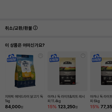
취소/교환/환불
이 상품은 어떠신가요?
지위픽 에어드라이 닭고기 독
아카나 독 라이트&피트 레시
아카나 독 라이
1kg
피 11.4kg
피 6kg
84,000
15%
123,250
15%
77,3
원
원