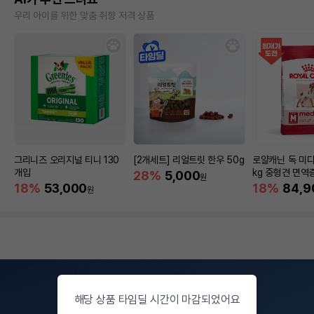
우리 아이를 위한 맞춤 취향 저격 상품
그리니즈 오리지널 티니 130
[2개세트] 리얼트릿 한우 50g
로얄캐닌 독 미디
개입
kg 중형견 면역
28%
5,000
원
18%
53,000
18%
84,9
원
해당 상품 타임딜 시간이 마감되었어요