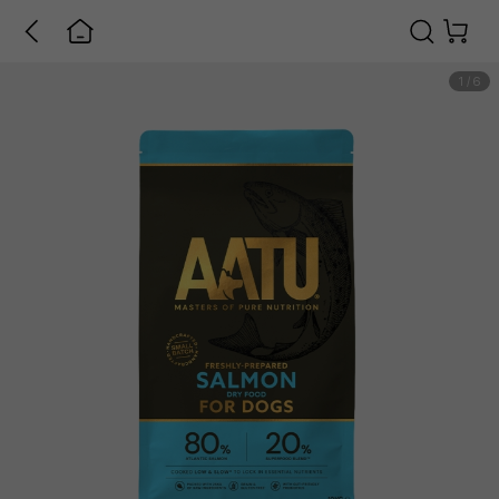
1
/
6