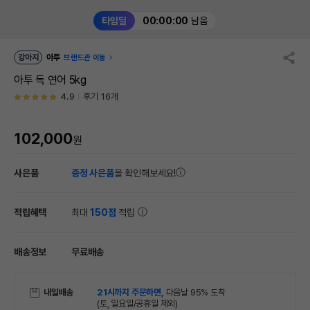
타임딜
00:00:00
남음
강아지
아투
브랜드관 이동
아투 독 연어 5kg
4.9
후기 16개
102,000
원
사은품
증정 사은품
을 확인해보세요!
적립혜택
최대
150점
적립
배송정보
무료배송
내일배송
21시까지 주문하면,
다음날 95% 도착
(토, 일요일/공휴일 제외)