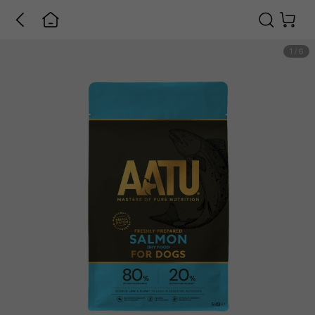
1
/
6