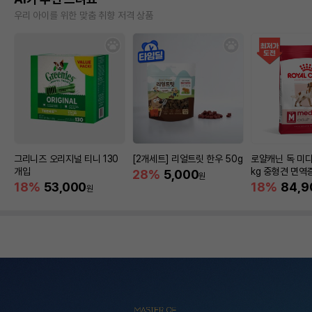
우리 아이를 위한 맞춤 취향 저격 상품
그리니즈 오리지널 티니 130
[2개세트] 리얼트릿 한우 50g
로얄캐닌 독 미디
개입
kg 중형견 면역
28%
5,000
원
18%
53,000
18%
84,9
원