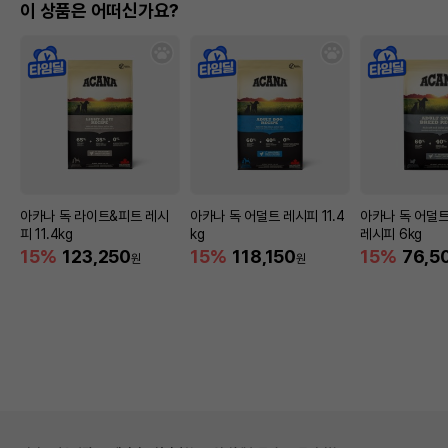
이 상품은 어떠신가요?
아카나 독 라이트&피트 레시
아카나 독 어덜트 레시피 11.4
아카나 독 어덜
피 11.4kg
kg
레시피 6kg
15%
123,250
15%
118,150
15%
76,5
원
원