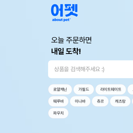
오늘 주문하면
내일 도착!
로얄캐닌
가필드
라이트웨이트
웨루바
이나바
츄르
캐츠랑
파우치