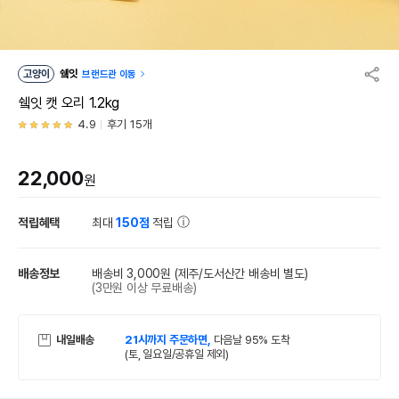
고양이
쉨잇
브랜드관 이동
쉨잇 캣 오리 1.2kg
4.9
후기 15개
22,000
원
적립혜택
최대
150점
적립
배송정보
배송비 3,000원
(제주/도서산간 배송비 별도)
(3만원 이상 무료배송)
내일배송
21시까지 주문하면,
다음날 95% 도착
(토, 일요일/공휴일 제외)