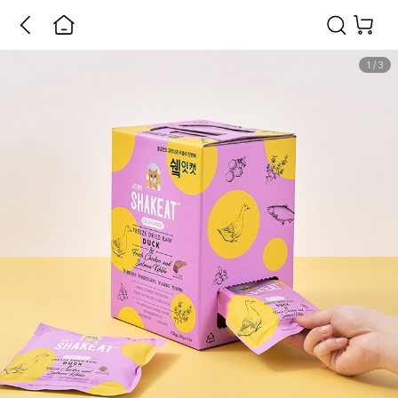
1
/
3