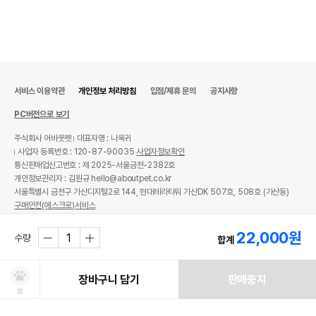
서비스 이용약관
개인정보 처리방침
입점/제휴 문의
공지사항
PC버전으로 보기
주식회사 어바웃펫
대표자명 : 나옥귀
사업자 등록번호 : 120-87-90035
사업자정보확인
통신판매업신고번호 : 제 2025-서울금천-2382호
개인정보관리자 : 김원규 hello@aboutpet.co.kr
서울특별시 금천구 가산디지털2로 144, 현대테라타워 가산DK 507호, 508호 (가산동)
구매안전(에스크로)서비스
© copyright (c) www.aboutpet.co.kr all rights reserved.
22,000
원
수량
합계
장바구니 담기
판매중지
찜