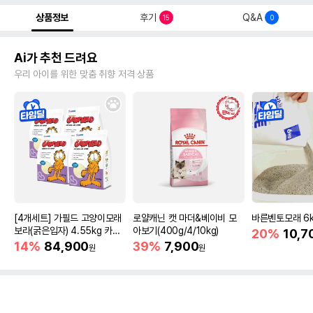
상품정보
후기
Q&A
15
0
Ai가 추천 드려요
우리 아이를 위한 맞춤 취향 저격 상품
[4개세트] 가필드 고양이모래
로얄캐닌 캣 마더&베이비 모
바른벤토모래 6
보라(굵은입자) 4.55kg 카사
아보기(400g/4/10kg)
20%
10,7
바모래
14%
84,900
39%
7,900
원
원