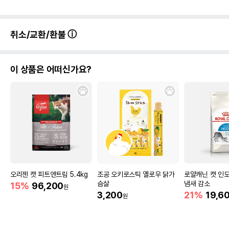
취소/교환/환불
이 상품은 어떠신가요?
오리젠 캣 피트앤트림 5.4kg
조공 오키로스틱 옐로우 닭가
로얄캐닌 캣 인도어
슴살
냄새 감소
15%
96,200
원
3,200
21%
19,6
원