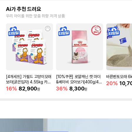
Ai가 추천 드려요
우리 아이를 위한 맞춤 취향 저격 상품
[4개세트] 가필드 고양이모래
[10%쿠폰] 로얄캐닌 캣 마더
바른벤토모래 6
보라(굵은입자) 4.55kg 카사
&베이비 모아보기(400g/4/1
20%
10,7
바모래
0kg)
16%
82,900
36%
8,300
원
원