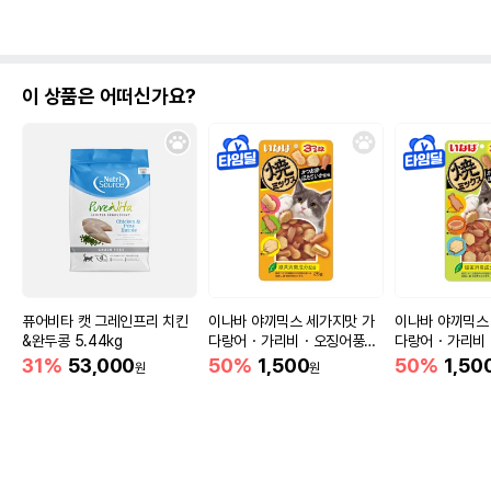
이 상품은 어떠신가요?
퓨어비타 캣 그레인프리 치킨
이나바 야끼믹스 세가지맛 가
이나바 야끼믹스
&완두콩 5.44kg
다랑어・가리비・오징어풍미
다랑어・가리비
(QSC-121)
(QSC-123)
31%
53,000
50%
1,500
50%
1,50
원
원