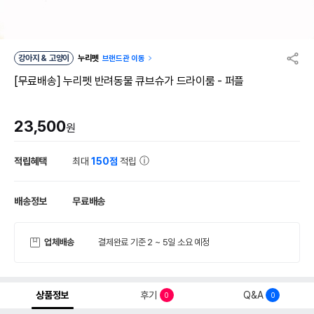
강아지 & 고양이
누리펫
브랜드관 이동
[무료배송] 누리펫 반려동물 큐브슈가 드라이룸 - 퍼플
23,500
원
적립혜택
최대
150점
적립
배송정보
무료배송
업체배송
결제완료 기준 2 ~ 5일 소요 예정
상품정보
후기
Q&A
0
0