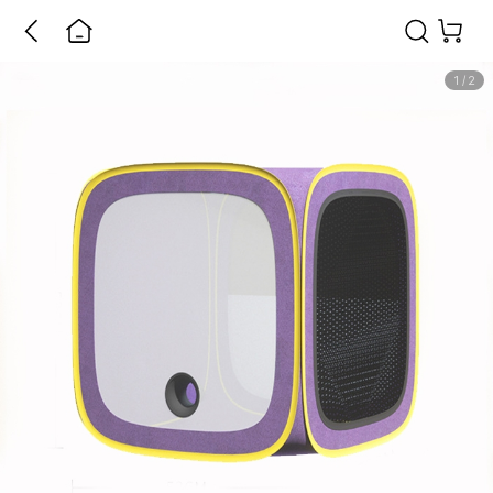
1
/
2