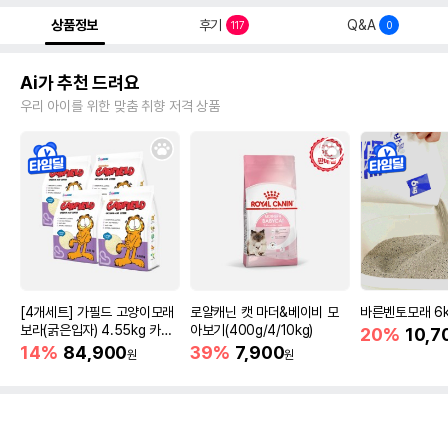
상품정보
후기
Q&A
117
0
Ai가 추천 드려요
우리 아이를 위한 맞춤 취향 저격 상품
[4개세트] 가필드 고양이모래
로얄캐닌 캣 마더&베이비 모
바른벤토모래 6
보라(굵은입자) 4.55kg 카사
아보기(400g/4/10kg)
20%
10,7
바모래
14%
84,900
39%
7,900
원
원