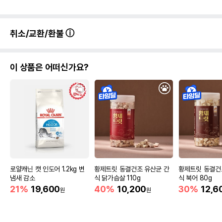
취소/교환/환불
이 상품은 어떠신가요?
로얄캐닌 캣 인도어 1.2kg 변
황제트릿 동결건조 유산균 간
황제트릿 동결건
냄새 감소
식 닭가슴살 110g
식 북어 80g
21%
19,600
40%
10,200
30%
12,6
원
원