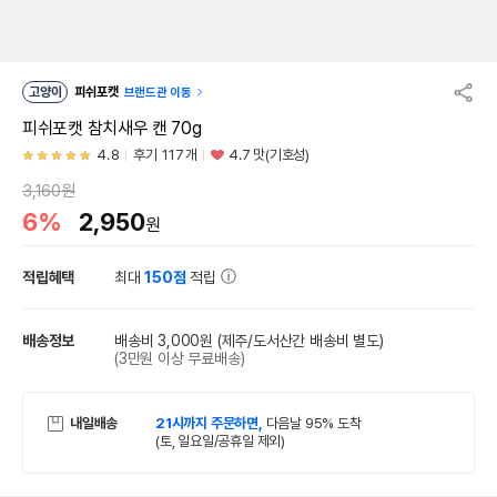
고양이
피쉬포캣
브랜드관 이동
피쉬포캣 참치새우 캔 70g
4.8
후기 117개
4.7 맛(기호성)
3,160원
6%
2,950
원
적립혜택
최대
150점
적립
배송정보
배송비 3,000원
(제주/도서산간 배송비 별도)
(3만원 이상 무료배송)
내일배송
21시까지 주문하면,
다음날 95% 도착
(토, 일요일/공휴일 제외)