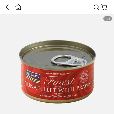
1
/
1