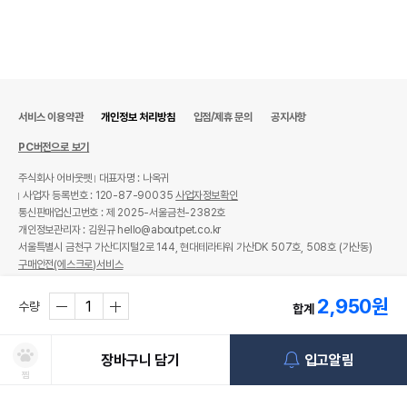
서비스 이용약관
개인정보 처리방침
입점/제휴 문의
공지사항
PC버전으로 보기
주식회사 어바웃펫
대표자명 : 나옥귀
사업자 등록번호 : 120-87-90035
사업자정보확인
통신판매업신고번호 : 제 2025-서울금천-2382호
개인정보관리자 : 김원규 hello@aboutpet.co.kr
서울특별시 금천구 가산디지털2로 144, 현대테라타워 가산DK 507호, 508호 (가산동)
구매안전(에스크로)서비스
© copyright (c) www.aboutpet.co.kr all rights reserved.
2,950
원
수량
합계
장바구니 담기
입고알림
찜